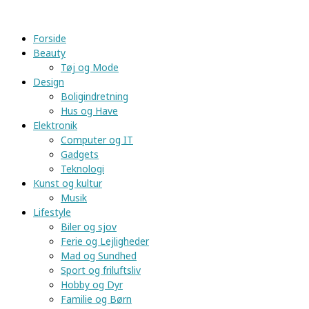
Videre
til
Forside
indhold
Beauty
Tøj og Mode
Design
Boligindretning
Hus og Have
Elektronik
Computer og IT
Gadgets
Teknologi
Kunst og kultur
Musik
Lifestyle
Biler og sjov
Ferie og Lejligheder
Mad og Sundhed
Sport og friluftsliv
Hobby og Dyr
Familie og Børn