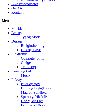
Ikke kategoriseret
Om Os
Kontakt
Menu
Forside
Beauty
Tøj og Mode
Design
Boligindretning
Hus og Have
Elektronik
Computer og IT
Gadgets
Teknologi
Kunst og kultur
Musik
Lifestyle
Biler og sjov
Ferie og Lejligheder
Mad og Sundhed
Sport og friluftsliv
Hobby og Dyr
Familie og Børn