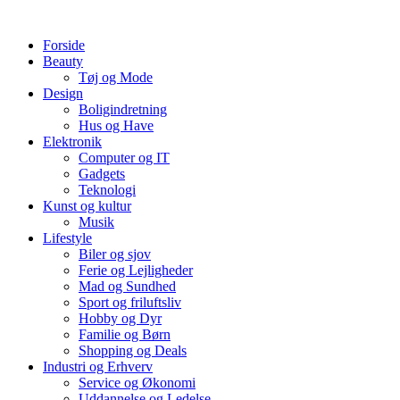
Videre
til
Forside
indhold
Beauty
Tøj og Mode
Design
Boligindretning
Hus og Have
Elektronik
Computer og IT
Gadgets
Teknologi
Kunst og kultur
Musik
Lifestyle
Biler og sjov
Ferie og Lejligheder
Mad og Sundhed
Sport og friluftsliv
Hobby og Dyr
Familie og Børn
Shopping og Deals
Industri og Erhverv
Service og Økonomi
Uddannelse og Ledelse