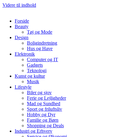
Videre til indhold
Forside
Beauty
Tøj og Mode
Design
Boligindretning
Hus og Have
Elektronik
Computer og IT
Gadgets
Teknologi
Kunst og kultur
Musik
Lifestyle
Biler og sjov
Ferie og Lejligheder
Mad og Sundhed
Sport og friluftsliv
Hobby og Dyr
Familie og Børn
Shopping og Deals
Industri og Erhverv
Service og Økonomi