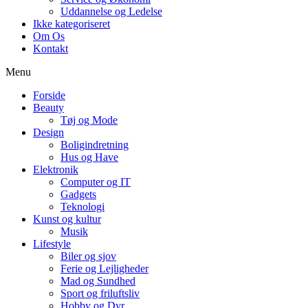
Uddannelse og Ledelse
Ikke kategoriseret
Om Os
Kontakt
Menu
Forside
Beauty
Tøj og Mode
Design
Boligindretning
Hus og Have
Elektronik
Computer og IT
Gadgets
Teknologi
Kunst og kultur
Musik
Lifestyle
Biler og sjov
Ferie og Lejligheder
Mad og Sundhed
Sport og friluftsliv
Hobby og Dyr