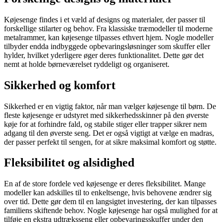
Køjesenge findes i et væld af designs og materialer, der passer til
forskellige stilarter og behov. Fra klassiske træmodeller til moderne
metalrammer, kan køjesenge tilpasses ethvert hjem. Nogle modeller
tilbyder endda indbyggede opbevaringsløsninger som skuffer eller
hylder, hvilket yderligere øger deres funktionalitet. Dette gør det
nemt at holde børneværelset ryddeligt og organiseret.
Sikkerhed og komfort
Sikkerhed er en vigtig faktor, når man vælger køjesenge til børn. De
fleste køjesenge er udstyret med sikkerhedsskinner på den øverste
køje for at forhindre fald, og stabile stiger eller trapper sikrer nem
adgang til den øverste seng. Det er også vigtigt at vælge en madras,
der passer perfekt til sengen, for at sikre maksimal komfort og støtte.
Fleksibilitet og alsidighed
En af de store fordele ved køjesenge er deres fleksibilitet. Mange
modeller kan adskilles til to enkeltsenge, hvis behovene ændrer sig
over tid. Dette gør dem til en langsigtet investering, der kan tilpasses
familiens skiftende behov. Nogle køjesenge har også mulighed for at
tilføje en ekstra udtræksseng eller opbevaringsskuffer under den