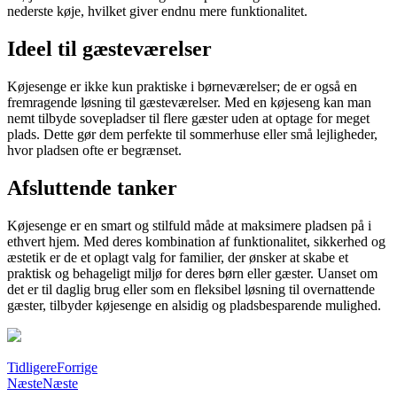
nederste køje, hvilket giver endnu mere funktionalitet.
Ideel til gæsteværelser
Køjesenge er ikke kun praktiske i børneværelser; de er også en
fremragende løsning til gæsteværelser. Med en køjeseng kan man
nemt tilbyde sovepladser til flere gæster uden at optage for meget
plads. Dette gør dem perfekte til sommerhuse eller små lejligheder,
hvor pladsen ofte er begrænset.
Afsluttende tanker
Køjesenge er en smart og stilfuld måde at maksimere pladsen på i
ethvert hjem. Med deres kombination af funktionalitet, sikkerhed og
æstetik er de et oplagt valg for familier, der ønsker at skabe et
praktisk og behageligt miljø for deres børn eller gæster. Uanset om
det er til daglig brug eller som en fleksibel løsning til overnattende
gæster, tilbyder køjesenge en alsidig og pladsbesparende mulighed.
Tidligere
Forrige
Næste
Næste