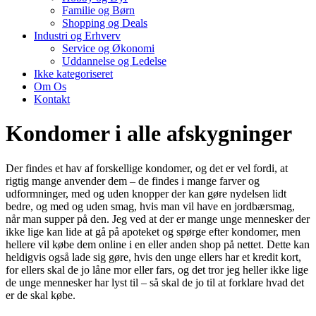
Familie og Børn
Shopping og Deals
Industri og Erhverv
Service og Økonomi
Uddannelse og Ledelse
Ikke kategoriseret
Om Os
Kontakt
Kondomer i alle afskygninger
Der findes et hav af forskellige kondomer, og det er vel fordi, at
rigtig mange anvender dem – de findes i mange farver og
udformninger, med og uden knopper der kan gøre nydelsen lidt
bedre, og med og uden smag, hvis man vil have en jordbærsmag,
når man supper på den. Jeg ved at der er mange unge mennesker der
ikke lige kan lide at gå på apoteket og spørge efter kondomer, men
hellere vil købe dem online i en eller anden shop på nettet. Dette kan
heldigvis også lade sig gøre, hvis den unge ellers har et kredit kort,
for ellers skal de jo låne mor eller fars, og det tror jeg heller ikke lige
de unge mennesker har lyst til – så skal de jo til at forklare hvad det
er de skal købe.