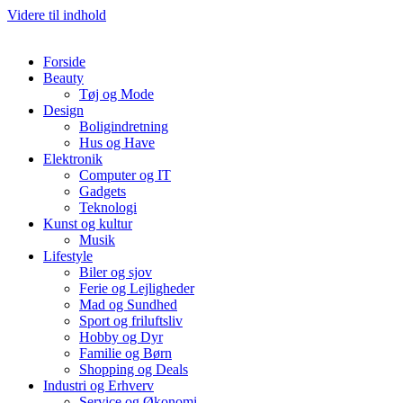
Videre til indhold
Forside
Beauty
Tøj og Mode
Design
Boligindretning
Hus og Have
Elektronik
Computer og IT
Gadgets
Teknologi
Kunst og kultur
Musik
Lifestyle
Biler og sjov
Ferie og Lejligheder
Mad og Sundhed
Sport og friluftsliv
Hobby og Dyr
Familie og Børn
Shopping og Deals
Industri og Erhverv
Service og Økonomi