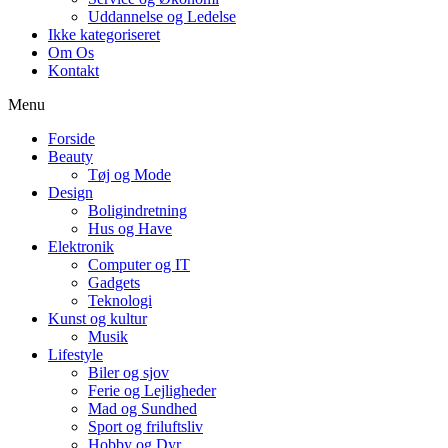
Uddannelse og Ledelse
Ikke kategoriseret
Om Os
Kontakt
Menu
Forside
Beauty
Tøj og Mode
Design
Boligindretning
Hus og Have
Elektronik
Computer og IT
Gadgets
Teknologi
Kunst og kultur
Musik
Lifestyle
Biler og sjov
Ferie og Lejligheder
Mad og Sundhed
Sport og friluftsliv
Hobby og Dyr