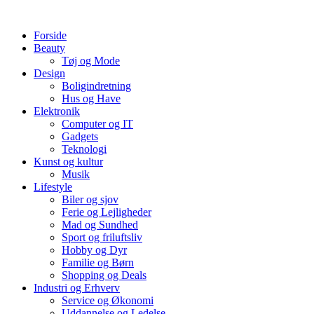
Videre
til
Forside
indhold
Beauty
Tøj og Mode
Design
Boligindretning
Hus og Have
Elektronik
Computer og IT
Gadgets
Teknologi
Kunst og kultur
Musik
Lifestyle
Biler og sjov
Ferie og Lejligheder
Mad og Sundhed
Sport og friluftsliv
Hobby og Dyr
Familie og Børn
Shopping og Deals
Industri og Erhverv
Service og Økonomi
Uddannelse og Ledelse