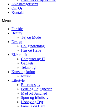
Ikke kategoriseret
Om Os
Kontakt
Menu
Forside
Beauty
Tøj og Mode
Design
Boligindretning
Hus og Have
Elektronik
Computer og IT
Gadgets
Teknologi
Kunst og kultur
Musik
Lifestyle
Biler og sjov
Ferie og Lejligheder
Mad og Sundhed
Sport og friluftsliv
Hobby og Dyr
Familie og Børn