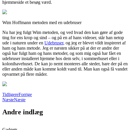
hjemmeside et besøg værd.
Wim Hoffmann metoden med en udebruser
Nu har jeg fulgt Wim metoden, og ved hvad den kan gøre af gode
ting for ens krop og sind – og på en af hans videoer, står han netop
ude i naturen under en
Udebruser
, og jeg er blevet vildt inspireret af
ham og hans metode. Jeg er næsten sikker på at der er andre der
også har fulgt ham og hans metoder, og som mig også har fået en
udebruser installeret hjemme hos dem selv, i sommerhuset eller i
kolonihavehuset. De kan jo nemt monteres alle steder, bare der på en
eller anden måde kan komme koldt vand til. Man kan også få vandet
opvarmet på flere måder.
Tidligere
Forrige
Næste
Næste
Andre indlæg
Gadgets