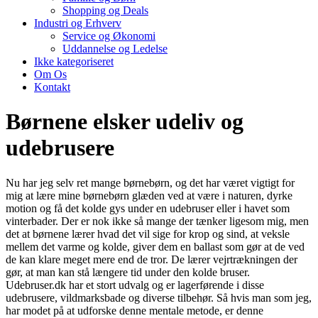
Shopping og Deals
Industri og Erhverv
Service og Økonomi
Uddannelse og Ledelse
Ikke kategoriseret
Om Os
Kontakt
Børnene elsker udeliv og
udebrusere
Nu har jeg selv ret mange børnebørn, og det har været vigtigt for
mig at lære mine børnebørn glæden ved at være i naturen, dyrke
motion og få det kolde gys under en udebruser eller i havet som
vinterbader. Der er nok ikke så mange der tænker ligesom mig, men
det at børnene lærer hvad det vil sige for krop og sind, at veksle
mellem det varme og kolde, giver dem en ballast som gør at de ved
de kan klare meget mere end de tror. De lærer vejrtrækningen der
gør, at man kan stå længere tid under den kolde bruser.
Udebruser.dk har et stort udvalg og er lagerførende i disse
udebrusere, vildmarksbade og diverse tilbehør. Så hvis man som jeg,
har modet på at udforske denne mentale metode, er denne