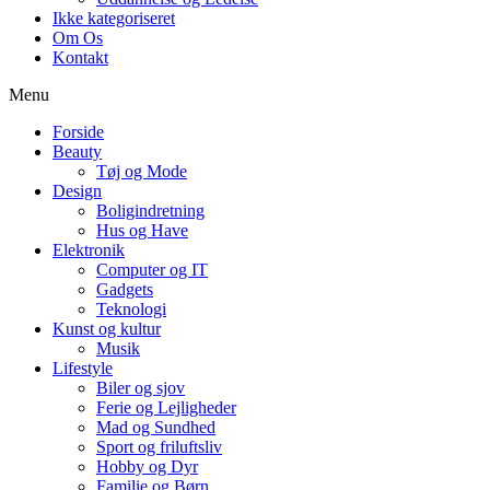
Ikke kategoriseret
Om Os
Kontakt
Menu
Forside
Beauty
Tøj og Mode
Design
Boligindretning
Hus og Have
Elektronik
Computer og IT
Gadgets
Teknologi
Kunst og kultur
Musik
Lifestyle
Biler og sjov
Ferie og Lejligheder
Mad og Sundhed
Sport og friluftsliv
Hobby og Dyr
Familie og Børn