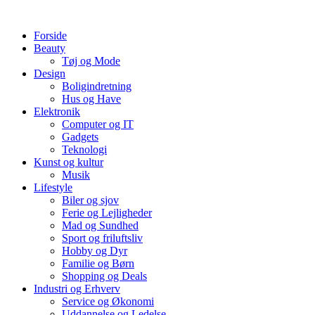
Videre
til
Forside
indhold
Beauty
Tøj og Mode
Design
Boligindretning
Hus og Have
Elektronik
Computer og IT
Gadgets
Teknologi
Kunst og kultur
Musik
Lifestyle
Biler og sjov
Ferie og Lejligheder
Mad og Sundhed
Sport og friluftsliv
Hobby og Dyr
Familie og Børn
Shopping og Deals
Industri og Erhverv
Service og Økonomi
Uddannelse og Ledelse