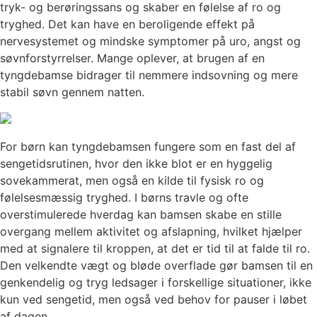
tryk- og berøringssans og skaber en følelse af ro og
tryghed. Det kan have en beroligende effekt på
nervesystemet og mindske symptomer på uro, angst og
søvnforstyrrelser. Mange oplever, at brugen af en
tyngdebamse bidrager til nemmere indsovning og mere
stabil søvn gennem natten.
For børn kan tyngdebamsen fungere som en fast del af
sengetidsrutinen, hvor den ikke blot er en hyggelig
sovekammerat, men også en kilde til fysisk ro og
følelsesmæssig tryghed. I børns travle og ofte
overstimulerede hverdag kan bamsen skabe en stille
overgang mellem aktivitet og afslapning, hvilket hjælper
med at signalere til kroppen, at det er tid til at falde til ro.
Den velkendte vægt og bløde overflade gør bamsen til en
genkendelig og tryg ledsager i forskellige situationer, ikke
kun ved sengetid, men også ved behov for pauser i løbet
af dagen.