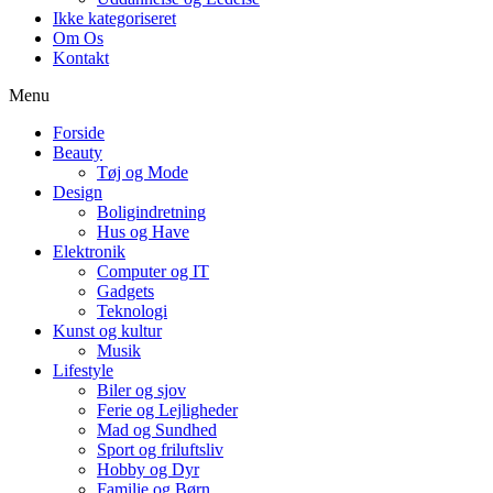
Ikke kategoriseret
Om Os
Kontakt
Menu
Forside
Beauty
Tøj og Mode
Design
Boligindretning
Hus og Have
Elektronik
Computer og IT
Gadgets
Teknologi
Kunst og kultur
Musik
Lifestyle
Biler og sjov
Ferie og Lejligheder
Mad og Sundhed
Sport og friluftsliv
Hobby og Dyr
Familie og Børn