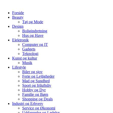
Videre
til
Forside
indhold
Beauty
Tøj og Mode
Design
Boligindretning
Hus og Have
Elektronik
Computer og IT
Gadgets
Teknologi
Kunst og kultur
Musik
Lifestyle
Biler og sjov
Ferie og Lejligheder
Mad og Sundhed
Sport og friluftsliv
Hobby og Dyr
Familie og Børn
Shopping og Deals
Industri og Erhverv
Service og Økonomi
Uddannelse og Ledelse