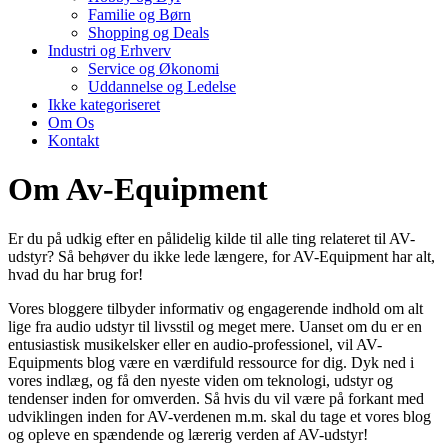
Familie og Børn
Shopping og Deals
Industri og Erhverv
Service og Økonomi
Uddannelse og Ledelse
Ikke kategoriseret
Om Os
Kontakt
Om Av-Equipment
Er du på udkig efter en pålidelig kilde til alle ting relateret til AV-
udstyr? Så behøver du ikke lede længere, for AV-Equipment har alt,
hvad du har brug for!
Vores bloggere tilbyder informativ og engagerende indhold om alt
lige fra audio udstyr til livsstil og meget mere. Uanset om du er en
entusiastisk musikelsker eller en audio-professionel, vil AV-
Equipments blog være en værdifuld ressource for dig. Dyk ned i
vores indlæg, og få den nyeste viden om teknologi, udstyr og
tendenser inden for omverden. Så hvis du vil være på forkant med
udviklingen inden for AV-verdenen m.m. skal du tage et vores blog
og opleve en spændende og lærerig verden af AV-udstyr!