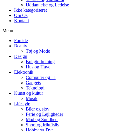
Uddannelse og Ledelse
Ikke kategoriseret
Om Os
Kontakt
Menu
Forside
Beauty
Tøj og Mode
Design
Boligindretning
Hus og Have
Elektronik
Computer og IT
Gadgets
Teknologi
Kunst og kultur
Musik
Lifestyle
Biler og sjov
Ferie og Lejligheder
Mad og Sundhed
Sport og friluftsliv
Hobby og Dyr