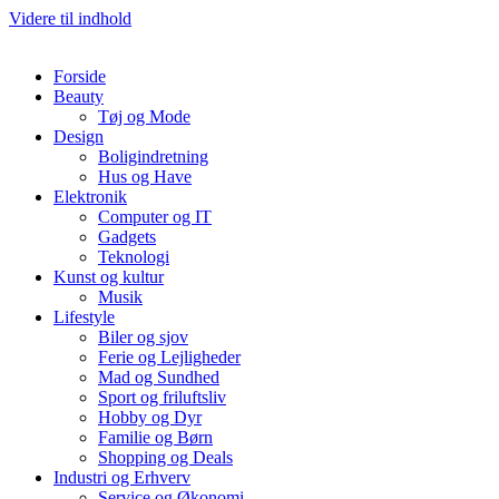
Videre til indhold
Forside
Beauty
Tøj og Mode
Design
Boligindretning
Hus og Have
Elektronik
Computer og IT
Gadgets
Teknologi
Kunst og kultur
Musik
Lifestyle
Biler og sjov
Ferie og Lejligheder
Mad og Sundhed
Sport og friluftsliv
Hobby og Dyr
Familie og Børn
Shopping og Deals
Industri og Erhverv
Service og Økonomi