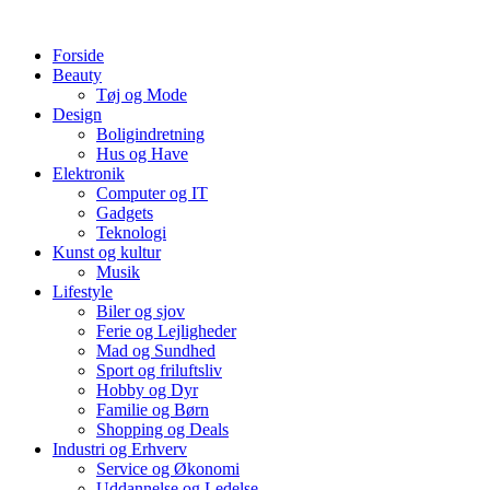
Videre
til
Forside
indhold
Beauty
Tøj og Mode
Design
Boligindretning
Hus og Have
Elektronik
Computer og IT
Gadgets
Teknologi
Kunst og kultur
Musik
Lifestyle
Biler og sjov
Ferie og Lejligheder
Mad og Sundhed
Sport og friluftsliv
Hobby og Dyr
Familie og Børn
Shopping og Deals
Industri og Erhverv
Service og Økonomi
Uddannelse og Ledelse