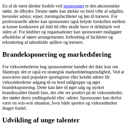
En af de mest direkte fordele ved
sponsorater
er den økonomiske
støtte, de tilbyder. Denne støtte kan dække en bred vifte af udgifter,
herunder udstyr, rejser, træningsfaciliteter og løn til trænere. For
professionelle atleter kan sponsorater også betyde forskellen mellem
at kunne konkurrere på fuld tid eller skulle have et deltidsjob ved
siden af. For klubber og organisationer kan sponsorater muliggøre
afholdelse af større arrangementer, forbedring af faciliteter og
rekruttering af talentfulde spillere og trænere.
Brandeksponering og markedsføring
For virksomhederne bag sponsoraterne handler det ikke kun om
filantropi; det er også en strategisk markedsføringsmulighed. Ved at
associeres med populære sportsgrene eller kendte atleter får
virksomhederne adgang til en bred målgruppe og øget
brandeksponering. Dette kan føre til øget salg og styrket
brandloyalitet blandt fans, der ofte ser positivt på de virksomheder,
der støtter deres yndlingshold eller -atleter. Sponsorater kan derfor
være en win-win situation, hvor både sporten og virksomheden
drager fordel.
Udvikling af unge talenter