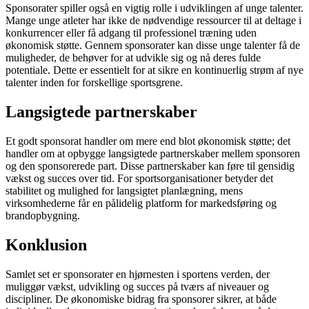
Sponsorater spiller også en vigtig rolle i udviklingen af unge talenter.
Mange unge atleter har ikke de nødvendige ressourcer til at deltage i
konkurrencer eller få adgang til professionel træning uden
økonomisk støtte. Gennem sponsorater kan disse unge talenter få de
muligheder, de behøver for at udvikle sig og nå deres fulde
potentiale. Dette er essentielt for at sikre en kontinuerlig strøm af nye
talenter inden for forskellige sportsgrene.
Langsigtede partnerskaber
Et godt sponsorat handler om mere end blot økonomisk støtte; det
handler om at opbygge langsigtede partnerskaber mellem sponsoren
og den sponsorerede part. Disse partnerskaber kan føre til gensidig
vækst og succes over tid. For sportsorganisationer betyder det
stabilitet og mulighed for langsigtet planlægning, mens
virksomhederne får en pålidelig platform for markedsføring og
brandopbygning.
Konklusion
Samlet set er sponsorater en hjørnesten i sportens verden, der
muliggør vækst, udvikling og succes på tværs af niveauer og
discipliner. De økonomiske bidrag fra sponsorer sikrer, at både