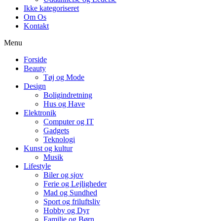
Ikke kategoriseret
Om Os
Kontakt
Menu
Forside
Beauty
Tøj og Mode
Design
Boligindretning
Hus og Have
Elektronik
Computer og IT
Gadgets
Teknologi
Kunst og kultur
Musik
Lifestyle
Biler og sjov
Ferie og Lejligheder
Mad og Sundhed
Sport og friluftsliv
Hobby og Dyr
Familie og Børn