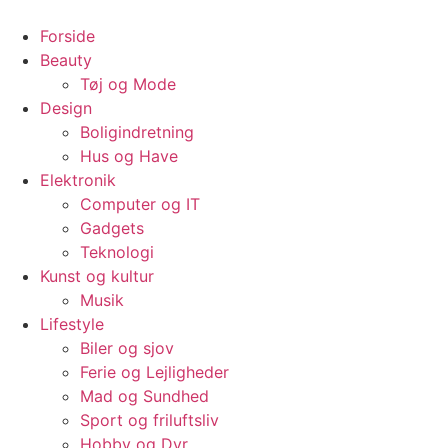
Videre
til
Forside
indhold
Beauty
Tøj og Mode
Design
Boligindretning
Hus og Have
Elektronik
Computer og IT
Gadgets
Teknologi
Kunst og kultur
Musik
Lifestyle
Biler og sjov
Ferie og Lejligheder
Mad og Sundhed
Sport og friluftsliv
Hobby og Dyr