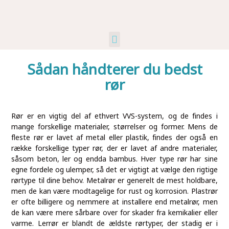
Kunst Og Kultur
Industri Og Erhverv
Ikke Kategoriseret
Sådan håndterer du bedst
rør
Rør er en vigtig del af ethvert VVS-system, og de findes i
mange forskellige materialer, størrelser og former. Mens de
fleste rør er lavet af metal eller plastik, findes der også en
række forskellige typer rør, der er lavet af andre materialer,
såsom beton, ler og endda bambus. Hver type rør har sine
egne fordele og ulemper, så det er vigtigt at vælge den rigtige
rørtype til dine behov. Metalrør er generelt de mest holdbare,
men de kan være modtagelige for rust og korrosion. Plastrør
er ofte billigere og nemmere at installere end metalrør, men
de kan være mere sårbare over for skader fra kemikalier eller
varme. Lerrør er blandt de ældste rørtyper, der stadig er i