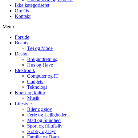
Ikke kategoriseret
Om Os
Kontakt
Menu
Forside
Beauty
Tøj og Mode
Design
Boligindretning
Hus og Have
Elektronik
Computer og IT
Gadgets
Teknologi
Kunst og kultur
Musik
Lifestyle
Biler og sjov
Ferie og Lejligheder
Mad og Sundhed
Sport og friluftsliv
Hobby og Dyr
Familie og Børn