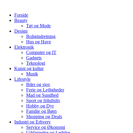
Videre
til
Forside
indhold
Beauty
Tøj og Mode
Design
Boligindretning
Hus og Have
Elektronik
Computer og IT
Gadgets
Teknologi
Kunst og kultur
Musik
Lifestyle
Biler og sjov
Ferie og Lejligheder
Mad og Sundhed
Sport og friluftsliv
Hobby og Dyr
Familie og Børn
Shopping og Deals
Industri og Erhverv
Service og Økonomi
Uddannelse og Ledelse