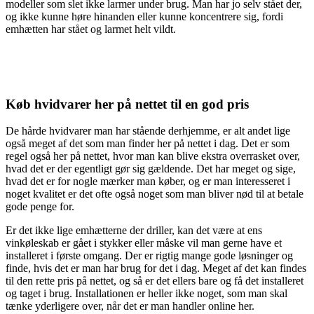
modeller som slet ikke larmer under brug. Man har jo selv stået der,
og ikke kunne høre hinanden eller kunne koncentrere sig, fordi
emhætten har stået og larmet helt vildt.
Køb hvidvarer her på nettet til en god pris
De hårde hvidvarer man har stående derhjemme, er alt andet lige
også meget af det som man finder her på nettet i dag. Det er som
regel også her på nettet, hvor man kan blive ekstra overrasket over,
hvad det er der egentligt gør sig gældende. Det har meget og sige,
hvad det er for nogle mærker man køber, og er man interesseret i
noget kvalitet er det ofte også noget som man bliver nød til at betale
gode penge for.
Er det ikke lige emhætterne der driller, kan det være at ens
vinkøleskab er gået i stykker eller måske vil man gerne have et
installeret i første omgang. Der er rigtig mange gode løsninger og
finde, hvis det er man har brug for det i dag. Meget af det kan findes
til den rette pris på nettet, og så er det ellers bare og få det installeret
og taget i brug. Installationen er heller ikke noget, som man skal
tænke yderligere over, når det er man handler online her.