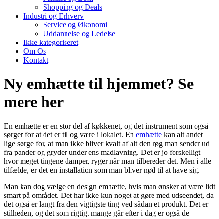
Shopping og Deals
Industri og Erhverv
Service og Økonomi
Uddannelse og Ledelse
Ikke kategoriseret
Om Os
Kontakt
Ny emhætte til hjemmet? Se
mere her
En emhætte er en stor del af køkkenet, og det instrument som også
sørger for at det er til og være i lokalet. En
emhætte
kan alt andet
lige sørge for, at man ikke bliver kvalt af alt den røg man sender ud
fra pander og gryder under ens madlavning. Det er jo forskelligt
hvor meget tingene damper, ryger når man tilbereder det. Men i alle
tilfælde, er det en installation som man bliver nød til at have sig.
Man kan dog vælge en design emhætte, hvis man ønsker at være lidt
smart på området. Det har ikke kun noget at gøre med udseendet, da
det også er langt fra den vigtigste ting ved sådan et produkt. Det er
stilheden, og det som rigtigt mange går efter i dag er også de