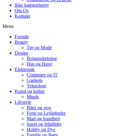
Ikke kategoriseret
Om Os
Kontakt
Menu
Forside
Beauty
Tøj og Mode
Design
Boligindretning
Hus og Have
Elektronik
Computer og IT
Gadgets
Teknologi
Kunst og kultur
Musik
Lifestyle
Biler og sjov
Ferie og Lejligheder
Mad og Sundhed
Sport og friluftsliv
Hobby og Dyr
Familie og Børn