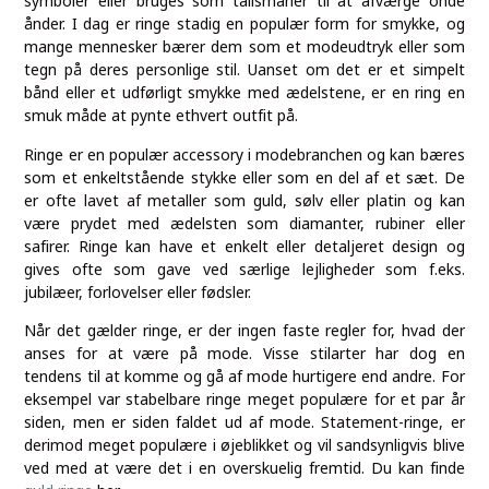
symboler eller bruges som talismaner til at afværge onde
ånder. I dag er ringe stadig en populær form for smykke, og
mange mennesker bærer dem som et modeudtryk eller som
tegn på deres personlige stil. Uanset om det er et simpelt
bånd eller et udførligt smykke med ædelstene, er en ring en
smuk måde at pynte ethvert outfit på.
Ringe er en populær accessory i modebranchen og kan bæres
som et enkeltstående stykke eller som en del af et sæt. De
er ofte lavet af metaller som guld, sølv eller platin og kan
være prydet med ædelsten som diamanter, rubiner eller
safirer. Ringe kan have et enkelt eller detaljeret design og
gives ofte som gave ved særlige lejligheder som f.eks.
jubilæer, forlovelser eller fødsler.
Når det gælder ringe, er der ingen faste regler for, hvad der
anses for at være på mode. Visse stilarter har dog en
tendens til at komme og gå af mode hurtigere end andre. For
eksempel var stabelbare ringe meget populære for et par år
siden, men er siden faldet ud af mode. Statement-ringe, er
derimod meget populære i øjeblikket og vil sandsynligvis blive
ved med at være det i en overskuelig fremtid. Du kan finde