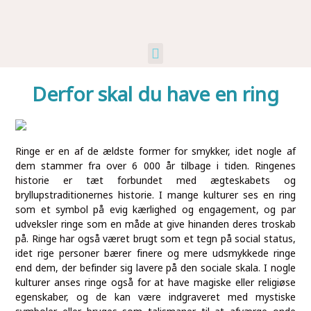
Kunst Og Kultur
Industri Og Erhverv
Ikke Kategoriseret
Derfor skal du have en ring
Ringe er en af de ældste former for smykker, idet nogle af
dem stammer fra over 6 000 år tilbage i tiden. Ringenes
historie er tæt forbundet med ægteskabets og
bryllupstraditionernes historie. I mange kulturer ses en ring
som et symbol på evig kærlighed og engagement, og par
udveksler ringe som en måde at give hinanden deres troskab
på. Ringe har også været brugt som et tegn på social status,
idet rige personer bærer finere og mere udsmykkede ringe
end dem, der befinder sig lavere på den sociale skala. I nogle
kulturer anses ringe også for at have magiske eller religiøse
egenskaber, og de kan være indgraveret med mystiske