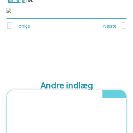
guld ringe
her.
Forrige
Næste
Andre indlæg
Gadgets