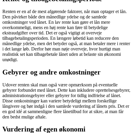
Renten er en af de mest afgørende faktorer, når man optager et lån.
Den påvirker både den månedlige ydelse og de samlede
omkostninger ved lånet. En lav rente kan gøre et lån mere
overkommeligt, mens en høj rente kan føre til betydelige
ekstraudgifter over tid. Det er også vigtigt at overveje
tilbagebetalingsperioden. En længere løbetid kan reducere den
månedlige ydelse, men det betyder også, at man betaler mere i renter
i det lange løb. Derfor bør man nøje overveje, hvor hurtigt man
realistisk set kan tilbagebetale lånet uden at belaste sin økonomi
unødigt.
Gebyrer og andre omkostninger
Udover renten skal man også være opmærksom på eventuelle
gebyrer forbundet med lånet. Dette kan inkludere oprettelsesgebyrer,
administrationsgebyrer eller gebyrer for tidlig indfrielse af lånet.
Disse omkostninger kan variere betydeligt mellem forskellige
långivere og bør indgå i den samlede vurdering af lånets pris. Det er
en god idé at sammenligne flere lånetilbud for at sikre, at man får
den bedst mulige aftale.
Vurdering af egen økonomi