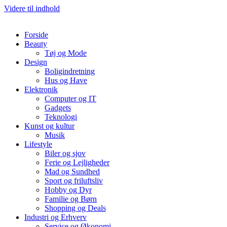
Videre til indhold
Forside
Beauty
Tøj og Mode
Design
Boligindretning
Hus og Have
Elektronik
Computer og IT
Gadgets
Teknologi
Kunst og kultur
Musik
Lifestyle
Biler og sjov
Ferie og Lejligheder
Mad og Sundhed
Sport og friluftsliv
Hobby og Dyr
Familie og Børn
Shopping og Deals
Industri og Erhverv
Service og Økonomi