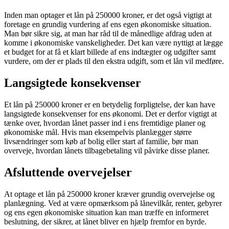
Inden man optager et lån på 250000 kroner, er det også vigtigt at
foretage en grundig vurdering af ens egen økonomiske situation.
Man bør sikre sig, at man har råd til de månedlige afdrag uden at
komme i økonomiske vanskeligheder. Det kan være nyttigt at lægge
et budget for at få et klart billede af ens indtægter og udgifter samt
vurdere, om der er plads til den ekstra udgift, som et lån vil medføre.
Langsigtede konsekvenser
Et lån på 250000 kroner er en betydelig forpligtelse, der kan have
langsigtede konsekvenser for ens økonomi. Det er derfor vigtigt at
tænke over, hvordan lånet passer ind i ens fremtidige planer og
økonomiske mål. Hvis man eksempelvis planlægger større
livsændringer som køb af bolig eller start af familie, bør man
overveje, hvordan lånets tilbagebetaling vil påvirke disse planer.
Afsluttende overvejelser
At optage et lån på 250000 kroner kræver grundig overvejelse og
planlægning. Ved at være opmærksom på lånevilkår, renter, gebyrer
og ens egen økonomiske situation kan man træffe en informeret
beslutning, der sikrer, at lånet bliver en hjælp fremfor en byrde.