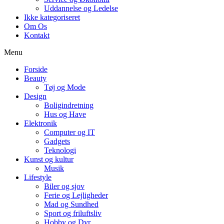
Uddannelse og Ledelse
Ikke kategoriseret
Om Os
Kontakt
Menu
Forside
Beauty
Tøj og Mode
Design
Boligindretning
Hus og Have
Elektronik
Computer og IT
Gadgets
Teknologi
Kunst og kultur
Musik
Lifestyle
Biler og sjov
Ferie og Lejligheder
Mad og Sundhed
Sport og friluftsliv
Hobby og Dyr