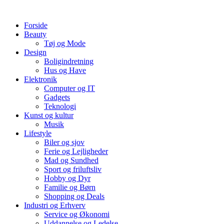
Videre
til
Forside
indhold
Beauty
Tøj og Mode
Design
Boligindretning
Hus og Have
Elektronik
Computer og IT
Gadgets
Teknologi
Kunst og kultur
Musik
Lifestyle
Biler og sjov
Ferie og Lejligheder
Mad og Sundhed
Sport og friluftsliv
Hobby og Dyr
Familie og Børn
Shopping og Deals
Industri og Erhverv
Service og Økonomi
Uddannelse og Ledelse