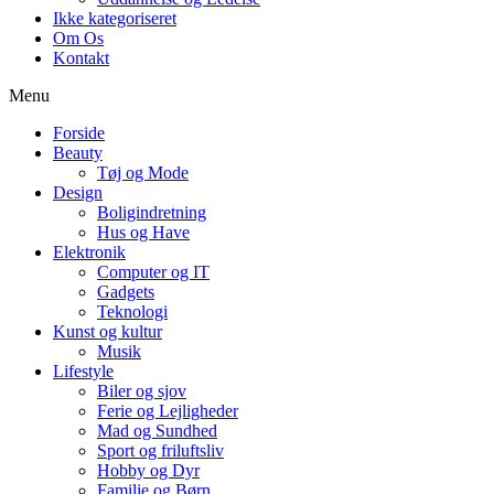
Ikke kategoriseret
Om Os
Kontakt
Menu
Forside
Beauty
Tøj og Mode
Design
Boligindretning
Hus og Have
Elektronik
Computer og IT
Gadgets
Teknologi
Kunst og kultur
Musik
Lifestyle
Biler og sjov
Ferie og Lejligheder
Mad og Sundhed
Sport og friluftsliv
Hobby og Dyr
Familie og Børn