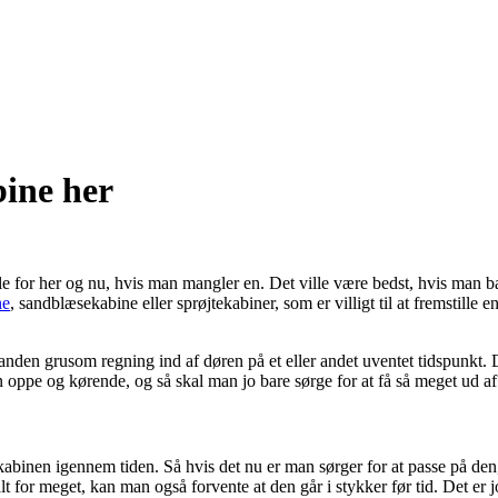
ine her
for her og nu, hvis man mangler en. Det ville være bedst, hvis man bar
ne
, sandblæsekabine eller sprøjtekabiner, som er villigt til at fremstille e
en grusom regning ind af døren på et eller andet uventet tidspunkt. De
n oppe og kørende, og så skal man jo bare sørge for at få så meget ud
binen igennem tiden. Så hvis det nu er man sørger for at passe på den,
lt for meget, kan man også forvente at den går i stykker før tid. Det er jo