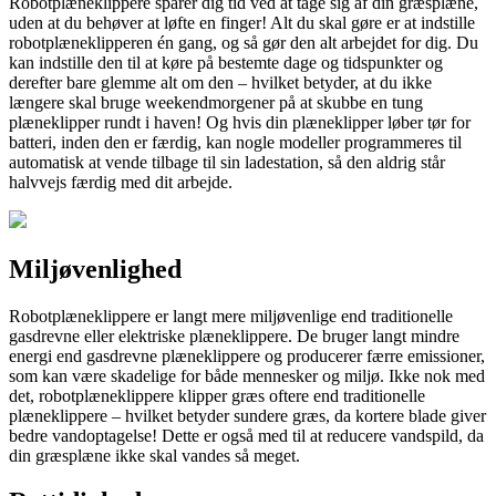
Robotplæneklippere sparer dig tid ved at tage sig af din græsplæne,
uden at du behøver at løfte en finger! Alt du skal gøre er at indstille
robotplæneklipperen én gang, og så gør den alt arbejdet for dig. Du
kan indstille den til at køre på bestemte dage og tidspunkter og
derefter bare glemme alt om den – hvilket betyder, at du ikke
længere skal bruge weekendmorgener på at skubbe en tung
plæneklipper rundt i haven! Og hvis din plæneklipper løber tør for
batteri, inden den er færdig, kan nogle modeller programmeres til
automatisk at vende tilbage til sin ladestation, så den aldrig står
halvvejs færdig med dit arbejde.
Miljøvenlighed
Robotplæneklippere er langt mere miljøvenlige end traditionelle
gasdrevne eller elektriske plæneklippere. De bruger langt mindre
energi end gasdrevne plæneklippere og producerer færre emissioner,
som kan være skadelige for både mennesker og miljø. Ikke nok med
det, robotplæneklippere klipper græs oftere end traditionelle
plæneklippere – hvilket betyder sundere græs, da kortere blade giver
bedre vandoptagelse! Dette er også med til at reducere vandspild, da
din græsplæne ikke skal vandes så meget.