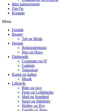
Ikke kategoriseret
Om Os
Kontakt
Menu
Forside
Beauty
Tøj og Mode
Design
Boligindretning
Hus og Have
Elektronik
Computer og IT
Gadgets
Teknologi
Kunst og kultur
Musik
Lifestyle
Biler og sjov
Ferie og Lejligheder
Mad og Sundhed
Sport og friluftsliv
Hobby og Dyr
Familie og Børn