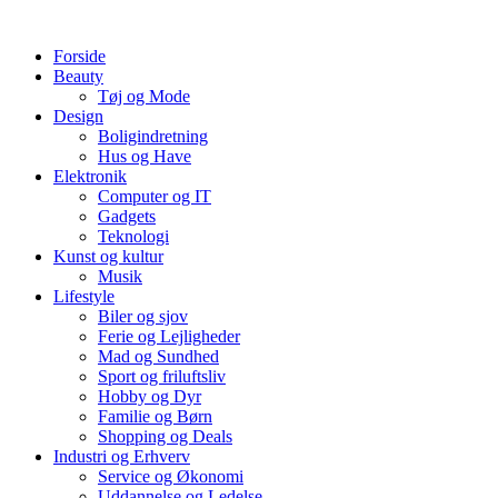
Videre
til
Forside
indhold
Beauty
Tøj og Mode
Design
Boligindretning
Hus og Have
Elektronik
Computer og IT
Gadgets
Teknologi
Kunst og kultur
Musik
Lifestyle
Biler og sjov
Ferie og Lejligheder
Mad og Sundhed
Sport og friluftsliv
Hobby og Dyr
Familie og Børn
Shopping og Deals
Industri og Erhverv
Service og Økonomi
Uddannelse og Ledelse