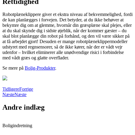
Rettidighed
Robotplæneklippere giver et ekstra niveau af bekvemmelighed, fordi
de kan planlægges i forvejen. Det betyder, at du ikke behøver at
bekymre dig om at glemme, hvornår din græsplæne skal plejes, eller
at du skal skynde dig i sidste øjeblik, når der kommer gæster – du
skal blot planlægge din robot på forhånd, og den vil være sikker på
at få arbejdet gjort! Desuden er mange robotplæneklippermodeller
udstyret med regnsensorer, så de ikke kører, når der er vådt vejr
udenfor – hvilket eliminerer alle unødvendige risici i forbindelse
med vådt græs og glatte overflader.
Se mere på
Bolig-Produkter
.
Tidligere
Forrige
Næste
Næste
Andre indlæg
Boligindretning