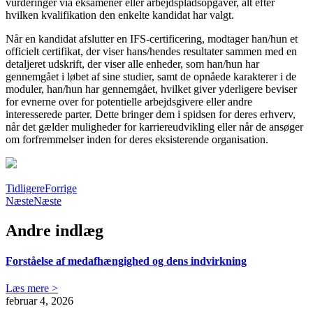
vurderinger via eksamener eller arbejdspladsopgaver, alt efter
hvilken kvalifikation den enkelte kandidat har valgt.
Når en kandidat afslutter en IFS-certificering, modtager han/hun et
officielt certifikat, der viser hans/hendes resultater sammen med en
detaljeret udskrift, der viser alle enheder, som han/hun har
gennemgået i løbet af sine studier, samt de opnåede karakterer i de
moduler, han/hun har gennemgået, hvilket giver yderligere beviser
for evnerne over for potentielle arbejdsgivere eller andre
interesserede parter. Dette bringer dem i spidsen for deres erhverv,
når det gælder muligheder for karriereudvikling eller når de ansøger
om forfremmelser inden for deres eksisterende organisation.
Tidligere
Forrige
Næste
Næste
Andre indlæg
Forståelse af medafhængighed og dens indvirkning
Læs mere >
februar 4, 2026