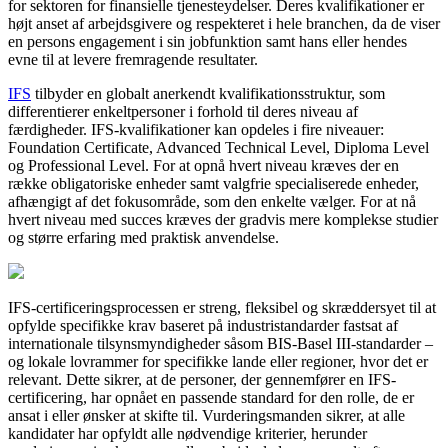
for sektoren for finansielle tjenesteydelser. Deres kvalifikationer er
højt anset af arbejdsgivere og respekteret i hele branchen, da de viser
en persons engagement i sin jobfunktion samt hans eller hendes
evne til at levere fremragende resultater.
IFS
tilbyder en globalt anerkendt kvalifikationsstruktur, som
differentierer enkeltpersoner i forhold til deres niveau af
færdigheder. IFS-kvalifikationer kan opdeles i fire niveauer:
Foundation Certificate, Advanced Technical Level, Diploma Level
og Professional Level. For at opnå hvert niveau kræves der en
række obligatoriske enheder samt valgfrie specialiserede enheder,
afhængigt af det fokusområde, som den enkelte vælger. For at nå
hvert niveau med succes kræves der gradvis mere komplekse studier
og større erfaring med praktisk anvendelse.
IFS-certificeringsprocessen er streng, fleksibel og skræddersyet til at
opfylde specifikke krav baseret på industristandarder fastsat af
internationale tilsynsmyndigheder såsom BIS-Basel III-standarder –
og lokale lovrammer for specifikke lande eller regioner, hvor det er
relevant. Dette sikrer, at de personer, der gennemfører en IFS-
certificering, har opnået en passende standard for den rolle, de er
ansat i eller ønsker at skifte til. Vurderingsmanden sikrer, at alle
kandidater har opfyldt alle nødvendige kriterier, herunder