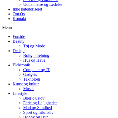
Uddannelse og Ledelse
Ikke kategoriseret
Om Os
Kontakt
Menu
Forside
Beauty
Tøj og Mode
Design
Boligindretning
Hus og Have
Elektronik
Computer og IT
Gadgets
Teknologi
Kunst og kultur
Musik
Lifestyle
Biler og sjov
Ferie og Lejligheder
Mad og Sundhed
Sport og friluftsliv
Hobby og Dyr