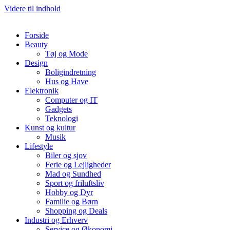
Videre til indhold
Forside
Beauty
Tøj og Mode
Design
Boligindretning
Hus og Have
Elektronik
Computer og IT
Gadgets
Teknologi
Kunst og kultur
Musik
Lifestyle
Biler og sjov
Ferie og Lejligheder
Mad og Sundhed
Sport og friluftsliv
Hobby og Dyr
Familie og Børn
Shopping og Deals
Industri og Erhverv
Service og Økonomi