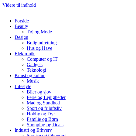
Videre til indhold
Forside
Beauty
Tøj og Mode
Design
Boligindretning
Hus og Have
Elektronik
Computer og IT
Gadgets
Teknologi
Kunst og kultur
Musik
Lifestyle
Biler og sjov
Ferie og Lejligheder
Mad og Sundhed
Sport og friluftsliv
Hobby og Dyr
Familie og Børn
Shopping og Deals
Industri og Erhverv
Service og Økonomi