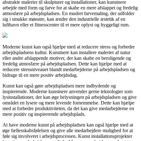
abstrakte malerier til skulpturer og installationer, kan kunstnere
arbejde med form og farve for at skabe en mere afslappet og fredelig
atmosfære på arbejdspladsen. En mudret farvemaling, der udfolder
sig i smukke mønstre, kan ændre den industrielle æstetik af en
lufthavn eller et fitnesscenter til et mere oplyst og hyggeligt rum.
Moderne kunst kan også hjælpe med at reducere stress og forbedre
arbejdspladsens kultur. Kunstnere kan installere malerier af natur
eller andre afslappende motiver, der kan skabe en beroligende og
fredelig atmosfære på arbejdspladsen. Dette kan hjælpe med at
reducere stressniveauet blandt medarbejderne på arbejdspladsen og
bidrage til en mere positiv arbejdsdag.
Kunst kan også gøre arbejdspladsen mere indbydende og
inspirerende. Moderne kunstnere anvender gerne teknologier som
lysinstallationer, der kan øge belysningen på arbejdspladsen og give
området en lysere og mere levende fornemmelse. Dette kan hjælpe
med at forbedre produktiviteten, da det kan give medarbejderne en
mere positiv og inspirerende arbejdsplads.
At have moderne kunst på arbejdspladsen kan også hjælpe med at
øge fællesskabsfølelsen og give alle medarbejdere mulighed for at
føle sig involveret i arbejdsprocessen. Kunst installationsprojekter