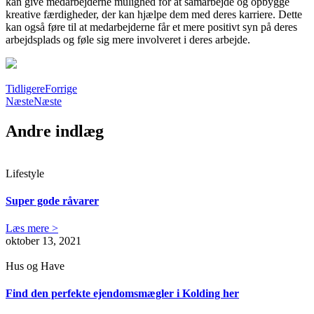
kan give medarbejderne mulighed for at samarbejde og opbygge
kreative færdigheder, der kan hjælpe dem med deres karriere. Dette
kan også føre til at medarbejderne får et mere positivt syn på deres
arbejdsplads og føle sig mere involveret i deres arbejde.
Tidligere
Forrige
Næste
Næste
Andre indlæg
Lifestyle
Super gode råvarer
Læs mere >
oktober 13, 2021
Hus og Have
Find den perfekte ejendomsmægler i Kolding her