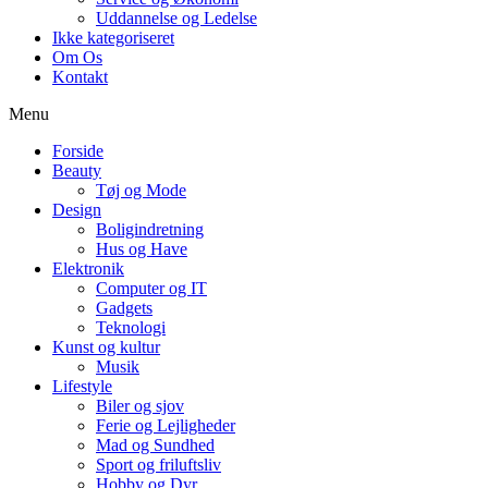
Uddannelse og Ledelse
Ikke kategoriseret
Om Os
Kontakt
Menu
Forside
Beauty
Tøj og Mode
Design
Boligindretning
Hus og Have
Elektronik
Computer og IT
Gadgets
Teknologi
Kunst og kultur
Musik
Lifestyle
Biler og sjov
Ferie og Lejligheder
Mad og Sundhed
Sport og friluftsliv
Hobby og Dyr