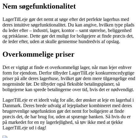
Nem søgefunktionalitet
LagerTilLeje gør det nemt at søge efter det perfekte lagerhus med
deres intuitive søgefunktionalitet. Du kan angive, hvilken type plads
du leder efter – industri, lager, kontor – samt størrelse, beliggenhed
og prisklasse. Dette gør det muligt for boligejere at finde præcis det,
de leder efter, uden at skulle gennemse hundredvis af opslag.
Overkommelige priser
Det er vigtigt at finde et overkommeligt lager, når man lejer enhver
form for ejendom. Derfor tilbyder LagerTilLeje konkurrencedygtige
priser på alle deres lagerhuse, hvilket gør dem mere tilgængelige end
nogensinde før. De tilbyder også fleksible betalingsplaner, så
boligejerne kan sprede betalingerne over tid, hvis det er nødvendigt.
LagerTilLeje er et ideelt valg for alle, der ønsker at leje en lagerhal i
Danmark. Deres brede udvalg af lejepladser kombineret med deres
brugervenlige søgefunktion gør det nemt for boligejere at finde
præcis det, de har brug for, uden at sprænge banken. Så hvis du er
på markedet for en ny lagerlejlighed, så tøv ikke med at tjekke
LagerTilLeje ud i dag!