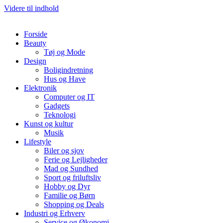
Videre til indhold
Forside
Beauty
Tøj og Mode
Design
Boligindretning
Hus og Have
Elektronik
Computer og IT
Gadgets
Teknologi
Kunst og kultur
Musik
Lifestyle
Biler og sjov
Ferie og Lejligheder
Mad og Sundhed
Sport og friluftsliv
Hobby og Dyr
Familie og Børn
Shopping og Deals
Industri og Erhverv
Service og Økonomi