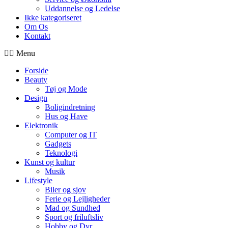
Uddannelse og Ledelse
Ikke kategoriseret
Om Os
Kontakt
Menu
Forside
Beauty
Tøj og Mode
Design
Boligindretning
Hus og Have
Elektronik
Computer og IT
Gadgets
Teknologi
Kunst og kultur
Musik
Lifestyle
Biler og sjov
Ferie og Lejligheder
Mad og Sundhed
Sport og friluftsliv
Hobby og Dyr