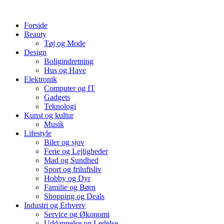
Videre
til
Forside
indhold
Beauty
Tøj og Mode
Design
Boligindretning
Hus og Have
Elektronik
Computer og IT
Gadgets
Teknologi
Kunst og kultur
Musik
Lifestyle
Biler og sjov
Ferie og Lejligheder
Mad og Sundhed
Sport og friluftsliv
Hobby og Dyr
Familie og Børn
Shopping og Deals
Industri og Erhverv
Service og Økonomi
Uddannelse og Ledelse