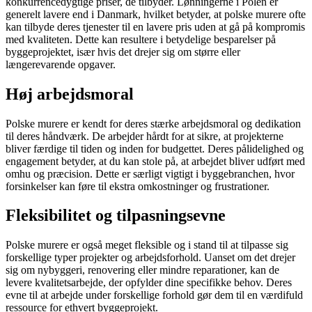
konkurrencedygtige priser, de tilbyder. Lønningerne i Polen er
generelt lavere end i Danmark, hvilket betyder, at polske murere ofte
kan tilbyde deres tjenester til en lavere pris uden at gå på kompromis
med kvaliteten. Dette kan resultere i betydelige besparelser på
byggeprojektet, især hvis det drejer sig om større eller
længerevarende opgaver.
Høj arbejdsmoral
Polske murere er kendt for deres stærke arbejdsmoral og dedikation
til deres håndværk. De arbejder hårdt for at sikre, at projekterne
bliver færdige til tiden og inden for budgettet. Deres pålidelighed og
engagement betyder, at du kan stole på, at arbejdet bliver udført med
omhu og præcision. Dette er særligt vigtigt i byggebranchen, hvor
forsinkelser kan føre til ekstra omkostninger og frustrationer.
Fleksibilitet og tilpasningsevne
Polske murere er også meget fleksible og i stand til at tilpasse sig
forskellige typer projekter og arbejdsforhold. Uanset om det drejer
sig om nybyggeri, renovering eller mindre reparationer, kan de
levere kvalitetsarbejde, der opfylder dine specifikke behov. Deres
evne til at arbejde under forskellige forhold gør dem til en værdifuld
ressource for ethvert byggeprojekt.