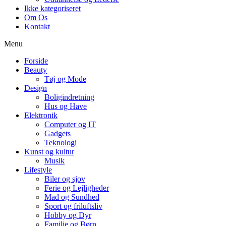
Ikke kategoriseret
Om Os
Kontakt
Menu
Forside
Beauty
Tøj og Mode
Design
Boligindretning
Hus og Have
Elektronik
Computer og IT
Gadgets
Teknologi
Kunst og kultur
Musik
Lifestyle
Biler og sjov
Ferie og Lejligheder
Mad og Sundhed
Sport og friluftsliv
Hobby og Dyr
Familie og Børn