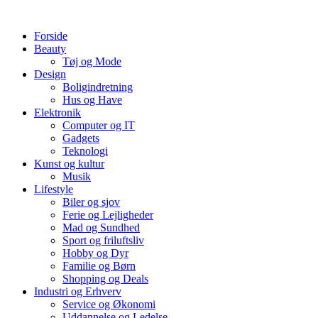
Videre
til
Forside
indhold
Beauty
Tøj og Mode
Design
Boligindretning
Hus og Have
Elektronik
Computer og IT
Gadgets
Teknologi
Kunst og kultur
Musik
Lifestyle
Biler og sjov
Ferie og Lejligheder
Mad og Sundhed
Sport og friluftsliv
Hobby og Dyr
Familie og Børn
Shopping og Deals
Industri og Erhverv
Service og Økonomi
Uddannelse og Ledelse