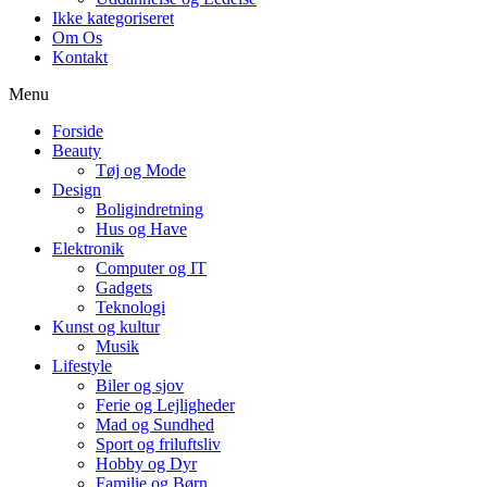
Ikke kategoriseret
Om Os
Kontakt
Menu
Forside
Beauty
Tøj og Mode
Design
Boligindretning
Hus og Have
Elektronik
Computer og IT
Gadgets
Teknologi
Kunst og kultur
Musik
Lifestyle
Biler og sjov
Ferie og Lejligheder
Mad og Sundhed
Sport og friluftsliv
Hobby og Dyr
Familie og Børn