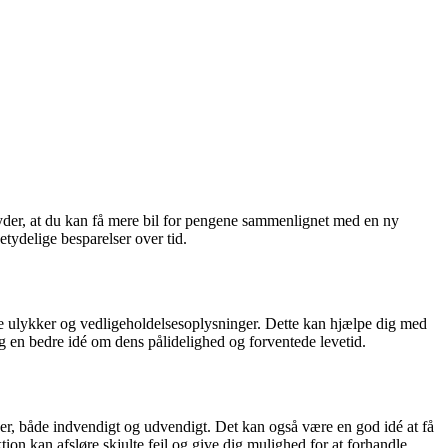
tyder, at du kan få mere bil for pengene sammenlignet med en ny
etydelige besparelser over tid.
lle ulykker og vedligeholdelsesoplysninger. Dette kan hjælpe dig med
dig en bedre idé om dens pålidelighed og forventede levetid.
ader, både indvendigt og udvendigt. Det kan også være en god idé at få
ion kan afsløre skjulte fejl og give dig mulighed for at forhandle