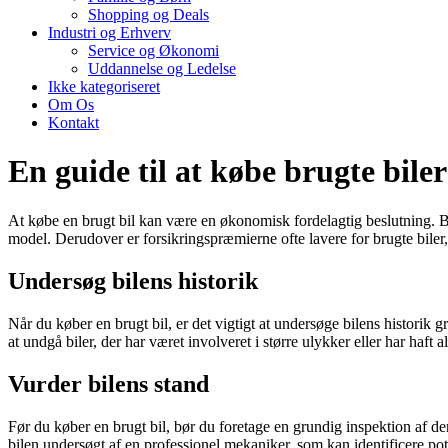
Shopping og Deals
Industri og Erhverv
Service og Økonomi
Uddannelse og Ledelse
Ikke kategoriseret
Om Os
Kontakt
En guide til at købe brugte biler
At købe en brugt bil kan være en økonomisk fordelagtig beslutning. Br
model. Derudover er forsikringspræmierne ofte lavere for brugte biler, 
Undersøg bilens historik
Når du køber en brugt bil, er det vigtigt at undersøge bilens historik 
at undgå biler, der har været involveret i større ulykker eller har haf
Vurder bilens stand
Før du køber en brugt bil, bør du foretage en grundig inspektion af de
bilen undersøgt af en professionel mekaniker, som kan identificere pot