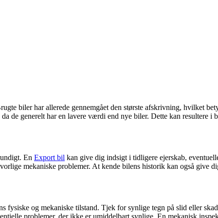
ugte biler har allerede gennemgået den største afskrivning, hvilket be
da de generelt har en lavere værdi end nye biler. Dette kan resultere i b
grundigt. En
Export bil
kan give dig indsigt i tidligere ejerskab, eventue
t alvorlige mekaniske problemer. At kende bilens historik kan også give 
ns fysiske og mekaniske tilstand. Tjek for synlige tegn på slid eller sk
entielle problemer, der ikke er umiddelbart synlige. En mekanisk inspekt