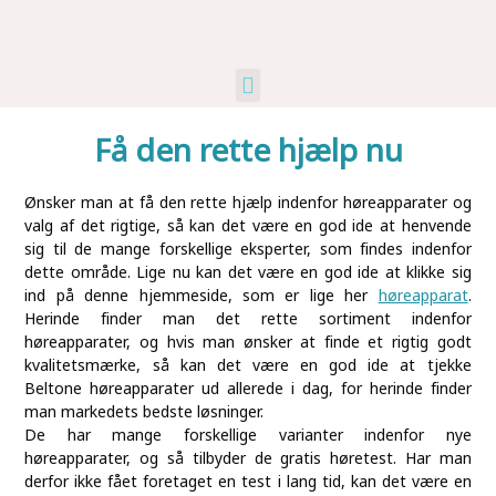
Kunst Og Kultur
Industri Og Erhverv
Ikke Kategoriseret
Få den rette hjælp nu
Ønsker man at få den rette hjælp indenfor høreapparater og
valg af det rigtige, så kan det være en god ide at henvende
sig til de mange forskellige eksperter, som findes indenfor
dette område. Lige nu kan det være en god ide at klikke sig
ind på denne hjemmeside, som er lige her
høreapparat
.
Herinde finder man det rette sortiment indenfor
høreapparater, og hvis man ønsker at finde et rigtig godt
kvalitetsmærke, så kan det være en god ide at tjekke
Beltone høreapparater ud allerede i dag, for herinde finder
man markedets bedste løsninger.
De har mange forskellige varianter indenfor nye
høreapparater, og så tilbyder de gratis høretest. Har man
derfor ikke fået foretaget en test i lang tid, kan det være en