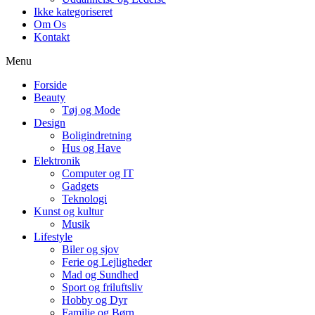
Ikke kategoriseret
Om Os
Kontakt
Menu
Forside
Beauty
Tøj og Mode
Design
Boligindretning
Hus og Have
Elektronik
Computer og IT
Gadgets
Teknologi
Kunst og kultur
Musik
Lifestyle
Biler og sjov
Ferie og Lejligheder
Mad og Sundhed
Sport og friluftsliv
Hobby og Dyr
Familie og Børn