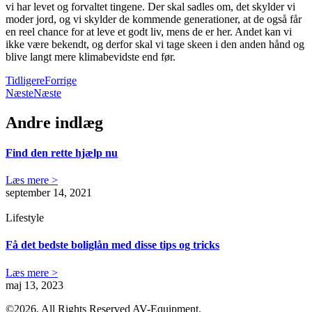
vi har levet og forvaltet tingene. Der skal sadles om, det skylder vi
moder jord, og vi skylder de kommende generationer, at de også får
en reel chance for at leve et godt liv, mens de er her. Andet kan vi
ikke være bekendt, og derfor skal vi tage skeen i den anden hånd og
blive langt mere klimabevidste end før.
Tidligere
Forrige
Næste
Næste
Andre indlæg
Find den rette hjælp nu
Læs mere >
september 14, 2021
Lifestyle
Få det bedste boliglån med disse tips og tricks
Læs mere >
maj 13, 2023
©2026, All Rights Reserved AV-Equipment.