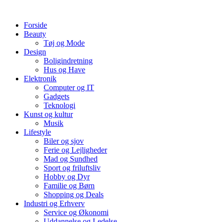
Videre
til
Forside
indhold
Beauty
Tøj og Mode
Design
Boligindretning
Hus og Have
Elektronik
Computer og IT
Gadgets
Teknologi
Kunst og kultur
Musik
Lifestyle
Biler og sjov
Ferie og Lejligheder
Mad og Sundhed
Sport og friluftsliv
Hobby og Dyr
Familie og Børn
Shopping og Deals
Industri og Erhverv
Service og Økonomi
Uddannelse og Ledelse