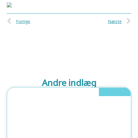
Forrige
Næste
Andre indlæg
Hus Og Have