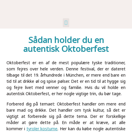
Kunst Og Kultur
Industri Og Erhverv
Ikke Kategoriseret
Sådan holder du en
autentisk Oktoberfest
Oktoberfest er en af de mest populære tyske traditioner,
som fejres over hele verden. Denne festival, der er dateret
tilbage til det 19. århundrede i München, er mere end bare en
tid til at drikke øl og spise pølser. Det er en tid til at hygge sig
og fejre livet med venner og familie. Hvis du vil holde en
autentisk Oktoberfest, er her nogle vigtige trin, du bør tage.
Forbered dig på temaet: Oktoberfest handler om mere end
bare mad og drikke. Det handler om tysk kultur, så det er
vigtigt at forberede sig på dette tema. Der er forskellige
måder at gøre dette på. En måde er at kræve, at alle
kommer i
tyroler kostume
. Her kan du købe nogle autentiske