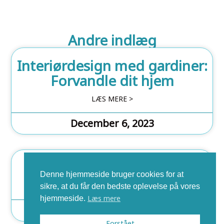
Andre indlæg
Interiørdesign med gardiner:
Forvandle dit hjem
LÆS MERE >
December 6, 2023
Regnskab er en tidsrøver
Denne hjemmeside bruger cookies for at
LÆS MERE >
sikre, at du får den bedste oplevelse på vores
Læs mere
hjemmeside.
September 23, 2022
Forstået