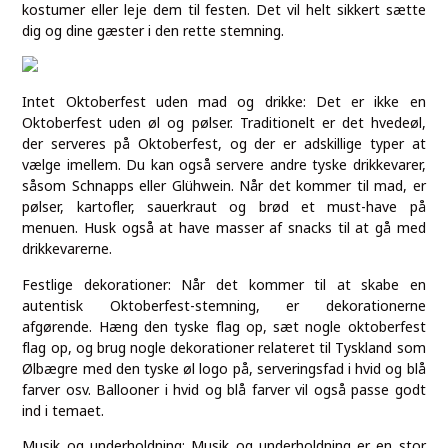
kostumer eller leje dem til festen. Det vil helt sikkert sætte
dig og dine gæster i den rette stemning.
Intet Oktoberfest uden mad og drikke: Det er ikke en
Oktoberfest uden øl og pølser. Traditionelt er det hvedeøl,
der serveres på Oktoberfest, og der er adskillige typer at
vælge imellem. Du kan også servere andre tyske drikkevarer,
såsom Schnapps eller Glühwein. Når det kommer til mad, er
pølser, kartofler, sauerkraut og brød et must-have på
menuen. Husk også at have masser af snacks til at gå med
drikkevarerne.
Festlige dekorationer: Når det kommer til at skabe en
autentisk Oktoberfest-stemning, er dekorationerne
afgørende. Hæng den tyske flag op, sæt nogle oktoberfest
flag op, og brug nogle dekorationer relateret til Tyskland som
Ølbægre med den tyske øl logo på, serveringsfad i hvid og blå
farver osv. Ballooner i hvid og blå farver vil også passe godt
ind i temaet.
Musik og underholdning: Musik og underholdning er en stor