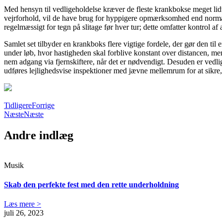
Med hensyn til vedligeholdelse kræver de fleste krankbokse meget lidt
vejrforhold, vil de have brug for hyppigere opmærksomhed end normalt. 
regelmæssigt for tegn på slitage før hver tur; dette omfatter kontrol af 
Samlet set tilbyder en krankboks flere vigtige fordele, der gør den til
under løb, hvor hastigheden skal forblive konstant over distancen, me
nem adgang via fjernskiftere, når det er nødvendigt. Desuden er vedli
udføres lejlighedsvise inspektioner med jævne mellemrum for at sikre, a
Tidligere
Forrige
Næste
Næste
Andre indlæg
Musik
Skab den perfekte fest med den rette underholdning
Læs mere >
juli 26, 2023