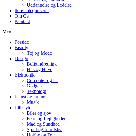
Uddannelse og Ledelse
Ikke kategoriseret
Om Os
Kontakt
Menu
Forside
Beauty
Tøj og Mode
Design
Boligindretning
Hus og Have
Elektronik
Computer og IT
Gadgets
Teknologi
Kunst og kultur
Musik
Lifestyle
Biler og sjov
Ferie og Lejligheder
Mad og Sundhed
Sport og friluftsliv
Hobby og Dyr