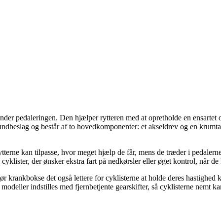
nder pedaleringen. Den hjælper rytteren med at opretholde en ensartet og
 bundbeslag og består af to hovedkomponenter: et akseldrev og en krumta
tterne kan tilpasse, hvor meget hjælp de får, mens de træder i pedalerne
yklister, der ønsker ekstra fart på nedkørsler eller øget kontrol, når de
r krankbokse det også lettere for cyklisterne at holde deres hastighed 
odeller indstilles med fjernbetjente gearskifter, så cyklisterne nemt ka