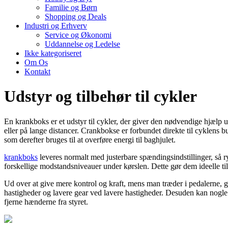
Familie og Børn
Shopping og Deals
Industri og Erhverv
Service og Økonomi
Uddannelse og Ledelse
Ikke kategoriseret
Om Os
Kontakt
Udstyr og tilbehør til cykler
En krankboks er et udstyr til cykler, der giver den nødvendige hjælp u
eller på lange distancer. Crankbokse er forbundet direkte til cyklens
som derefter bruges til at overføre energi til baghjulet.
krankboks
leveres normalt med justerbare spændingsindstillinger, så ry
forskellige modstandsniveauer under kørslen. Dette gør dem ideelle til c
Ud over at give mere kontrol og kraft, mens man træder i pedalerne, gø
hastigheder og lavere gear ved lavere hastigheder. Desuden kan nogle m
fjerne hænderne fra styret.