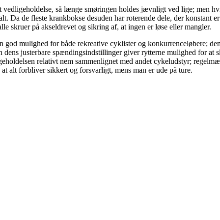
 vedligeholdelse, så længe smøringen holdes jævnligt ved lige; men hvis
Da de fleste krankbokse desuden har roterende dele, der konstant er i b
alle skruer på akseldrevet og sikring af, at ingen er løse eller mangler.
 en god mulighed for både rekreative cyklister og konkurrenceløbere; den
n dens justerbare spændingsindstillinger giver rytterne mulighed for at 
geholdelsen relativt nem sammenlignet med andet cykeludstyr; regelmæss
t alt forbliver sikkert og forsvarligt, mens man er ude på ture.