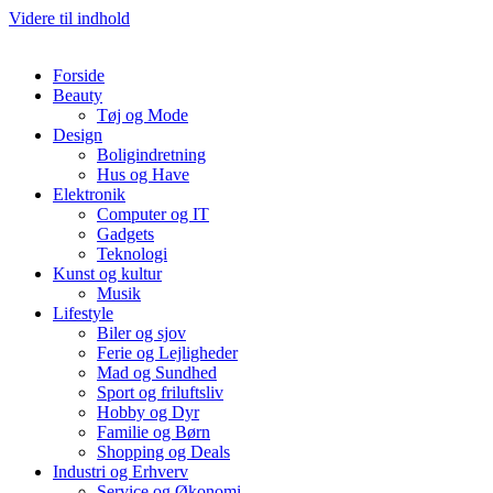
Videre til indhold
Forside
Beauty
Tøj og Mode
Design
Boligindretning
Hus og Have
Elektronik
Computer og IT
Gadgets
Teknologi
Kunst og kultur
Musik
Lifestyle
Biler og sjov
Ferie og Lejligheder
Mad og Sundhed
Sport og friluftsliv
Hobby og Dyr
Familie og Børn
Shopping og Deals
Industri og Erhverv
Service og Økonomi