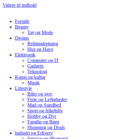
Videre til indhold
Forside
Beauty
Tøj og Mode
Design
Boligindretning
Hus og Have
Elektronik
Computer og IT
Gadgets
Teknologi
Kunst og kultur
Musik
Lifestyle
Biler og sjov
Ferie og Lejligheder
Mad og Sundhed
Sport og friluftsliv
Hobby og Dyr
Familie og Børn
Shopping og Deals
Industri og Erhverv
Service og Økonomi