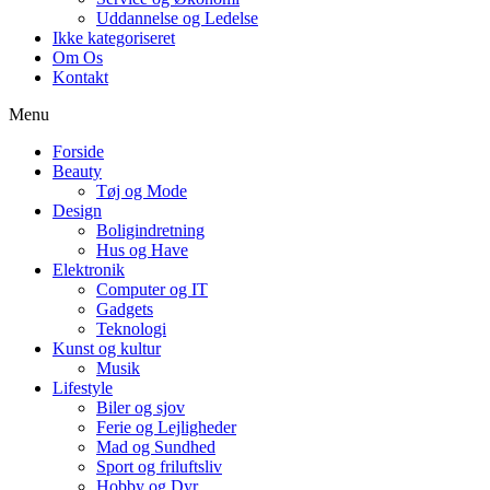
Uddannelse og Ledelse
Ikke kategoriseret
Om Os
Kontakt
Menu
Forside
Beauty
Tøj og Mode
Design
Boligindretning
Hus og Have
Elektronik
Computer og IT
Gadgets
Teknologi
Kunst og kultur
Musik
Lifestyle
Biler og sjov
Ferie og Lejligheder
Mad og Sundhed
Sport og friluftsliv
Hobby og Dyr