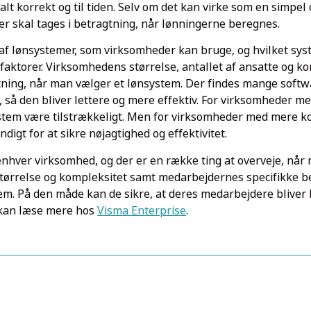
talt korrekt og til tiden. Selv om det kan virke som en simpel 
er skal tages i betragtning, når lønningerne beregnes.
r af lønsystemer, som virksomheder kan bruge, og hvilket sy
aktorer. Virksomhedens størrelse, antallet af ansatte og k
ragtning, når man vælger et lønsystem. Der findes mange so
så den bliver lettere og mere effektiv. For virksomheder med
stem være tilstrækkeligt. Men for virksomheder med mere k
igt for at sikre nøjagtighed og effektivitet.
f enhver virksomhed, og der er en række ting at overveje, når
størrelse og kompleksitet samt medarbejdernes specifikke 
em. På den måde kan de sikre, at deres medarbejdere bliver be
 kan læse mere hos
Visma Enterprise
.