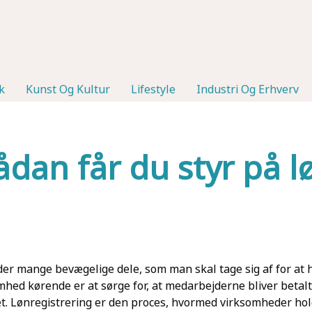
k
Kunst Og Kultur
Lifestyle
Industri Og Erhverv
ådan får du styr på l
er mange bevægelige dele, som man skal tage sig af for at h
mhed kørende er at sørge for, at medarbejderne bliver betalt t
det. Lønregistrering er den proces, hvormed virksomheder ho