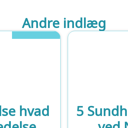
Andre indlæg
Uddannelse Og Ledelse
lse hvad
5 Sundh
ledelse
ved 