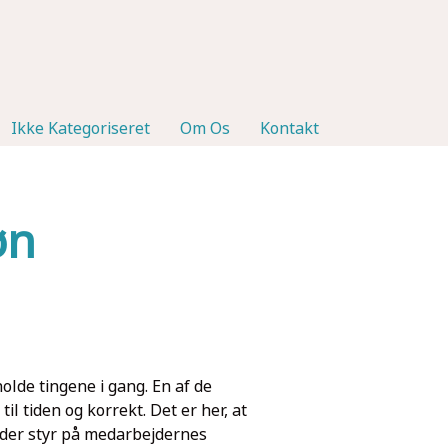
Ikke Kategoriseret
Om Os
Kontakt
øn
olde tingene i gang. En af de
il tiden og korrekt. Det er her, at
lder styr på medarbejdernes