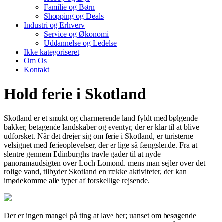
Familie og Børn
Shopping og Deals
Industri og Erhverv
Service og Økonomi
Uddannelse og Ledelse
Ikke kategoriseret
Om Os
Kontakt
Hold ferie i Skotland
Skotland er et smukt og charmerende land fyldt med bølgende
bakker, betagende landskaber og eventyr, der er klar til at blive
udforsket. Når det drejer sig om ferie i Skotland, er turisterne
velsignet med ferieoplevelser, der er lige så fængslende. Fra at
slentre gennem Edinburghs travle gader til at nyde
panoramaudsigten over Loch Lomond, mens man sejler over det
rolige vand, tilbyder Skotland en række aktiviteter, der kan
imødekomme alle typer af forskellige rejsende.
Der er ingen mangel på ting at lave her; uanset om besøgende