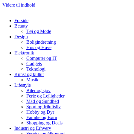
Videre til indhold
Forside
Beauty
Tøj og Mode
Design
Boligindretning
Hus og Have
Elektronik
Computer og IT
Gadgets
Teknologi
Kunst og kultur
Musik
Lifestyle
Biler og sjov
Ferie og Lejligheder
Mad og Sundhed
Sport og friluftsliv
Hobby og Dyr
Familie og Børn
Shopping og Deals
Industri og Erhverv
Service og Økonomi