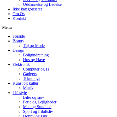
Uddannelse og Ledelse
Ikke kategoriseret
Om Os
Kontakt
Menu
Forside
Beauty
Tøj og Mode
Design
Boligindretning
Hus og Have
Elektronik
Computer og IT
Gadgets
Teknologi
Kunst og kultur
Musik
Lifestyle
Biler og sjov
Ferie og Lejligheder
Mad og Sundhed
Sport og friluftsliv
Hobby og Dyr