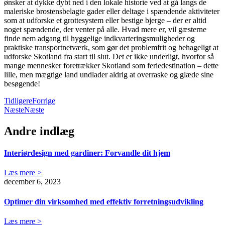
ønsker at dykke dybt ned i den lokale historie ved at gå langs de
maleriske brostensbelagte gader eller deltage i spændende aktiviteter
som at udforske et grottesystem eller bestige bjerge – der er altid
noget spændende, der venter på alle. Hvad mere er, vil gæsterne
finde nem adgang til hyggelige indkvarteringsmuligheder og
praktiske transportnetværk, som gør det problemfrit og behageligt at
udforske Skotland fra start til slut. Det er ikke underligt, hvorfor så
mange mennesker foretrækker Skotland som feriedestination – dette
lille, men mægtige land undlader aldrig at overraske og glæde sine
besøgende!
Tidligere
Forrige
Næste
Næste
Andre indlæg
Interiørdesign med gardiner: Forvandle dit hjem
Læs mere >
december 6, 2023
Optimer din virksomhed med effektiv forretningsudvikling
Læs mere >