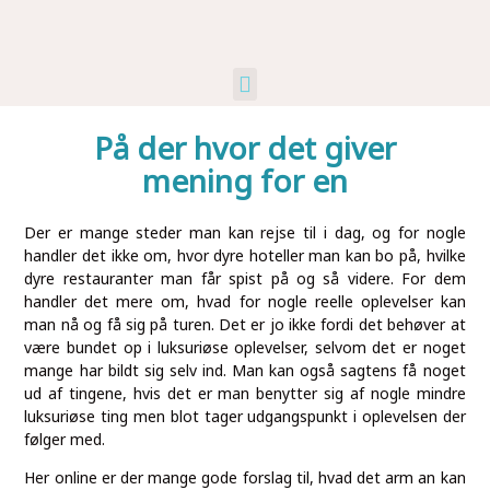
Kunst Og Kultur
Industri Og Erhverv
Ikke Kategoriseret
På der hvor det giver
mening for en
Der er mange steder man kan rejse til i dag, og for nogle
handler det ikke om, hvor dyre hoteller man kan bo på, hvilke
dyre restauranter man får spist på og så videre. For dem
handler det mere om, hvad for nogle reelle oplevelser kan
man nå og få sig på turen. Det er jo ikke fordi det behøver at
være bundet op i luksuriøse oplevelser, selvom det er noget
mange har bildt sig selv ind. Man kan også sagtens få noget
ud af tingene, hvis det er man benytter sig af nogle mindre
luksuriøse ting men blot tager udgangspunkt i oplevelsen der
følger med.
Her online er der mange gode forslag til, hvad det arm an kan