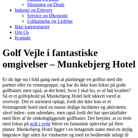
Shopping og Deals
Industri og Erhverv
Service og Økonomi
Uddannelse og Ledelse
Ikke kategoriseret
Om Os
Kontakt
Golf Vejle i fantastiske
omgivelser – Munkebjerg Hotel
Er du lige nu i fuld gang med at planlægge en golftur med din
partner eller en vennegruppe, og har du ikke kun fokus på gode
golfbaner, men også, at det hotel, hvor I skal bo, er af høj kvalitet?
Så er et golfophold på Munkebjerg Hotel helt sikkert værd at
overveje. Det er nærmest oplagt, fordi det ikke kun er et
fremragende hotel med en masse dejlige faciliteter og aktiviteter,
såvel inden- som udendørs, men også fordi det har specialaftaler
med flere af de omkringliggende golfbaner. Det betyder, at en ferie
med fokus på
golf i vejle
bliver en fantastisk oplevelse på flere
planer. Munkebjerg Hotel ligger i en betagende natur med en dejlig
bøgeskov lige uden for vinduerne og med en bedårende udsigt til