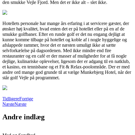
den smukke Vejle Fjord. Men det er ikke alt – slet ikke.
Hotellets personale har mange års erfaring i at servicere gæster, der
ønsker høj kvalitet, hvad enten det er på hotellet eller på en af de
smukke golfbaner. Efter en runde golf er det nu engang dejligt at
kunne komme tilbage på hotellet og koble af i nogle hyggelige og
afslappede rammer, hvor det er næsten umuligt ikke at sætte
selvforkælelse på dagsordenen. Med ikke mindre end fire
restauranter og en café er der masser af muligheder for at få nogle
dejlige, kulinariske oplevelser, ligesom der er adgang til en natklub,
et kasino, en tennisbane og et Fit & Relax-poolområde. Der er med
andre ord mange god grunde til at vælge Munkebjerg Hotel, når der
står golf Vejle på programmet.
Tidligere
Forrige
Næste
Næste
Andre indlæg