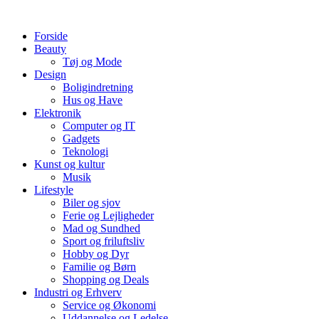
Videre
til
Forside
indhold
Beauty
Tøj og Mode
Design
Boligindretning
Hus og Have
Elektronik
Computer og IT
Gadgets
Teknologi
Kunst og kultur
Musik
Lifestyle
Biler og sjov
Ferie og Lejligheder
Mad og Sundhed
Sport og friluftsliv
Hobby og Dyr
Familie og Børn
Shopping og Deals
Industri og Erhverv
Service og Økonomi
Uddannelse og Ledelse