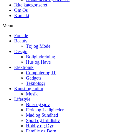
Ikke kategoriseret
Om Os
Kontakt
Menu
Forside
Beauty
Tøj og Mode
Design
Boligindretning
Hus og Have
Elektronik
Computer og IT
Gadgets
Teknologi
Kunst og kultur
Musik
Lifestyle
Biler og sjov
Ferie og Lejligheder
Mad og Sundhed
Sport og friluftsliv
Hobby og Dyr
Familie og Børn