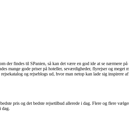
der findes til SPanien, så kan det være en god ide at se nærmere på de
ndes mange gode priser på hoteller, seværdigheder, flyrejser og meget 
 rejsekatalog og rejseblogs ud, hvor man netop kan lade sig inspirere a
n bedste pris og det bedste rejsetilbud allerede i dag. Flere og flere væl
i dag.