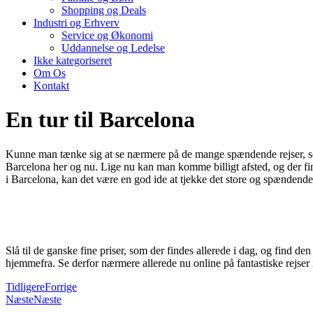
Shopping og Deals
Industri og Erhverv
Service og Økonomi
Uddannelse og Ledelse
Ikke kategoriseret
Om Os
Kontakt
En tur til Barcelona
Kunne man tænke sig at se nærmere på de mange spændende rejser, som 
Barcelona her og nu. Lige nu kan man komme billigt afsted, og der fi
i Barcelona, kan det være en god ide at tjekke det store og spændende
Slå til de ganske fine priser, som der findes allerede i dag, og find de
hjemmefra. Se derfor nærmere allerede nu online på fantastiske rejser 
Tidligere
Forrige
Næste
Næste