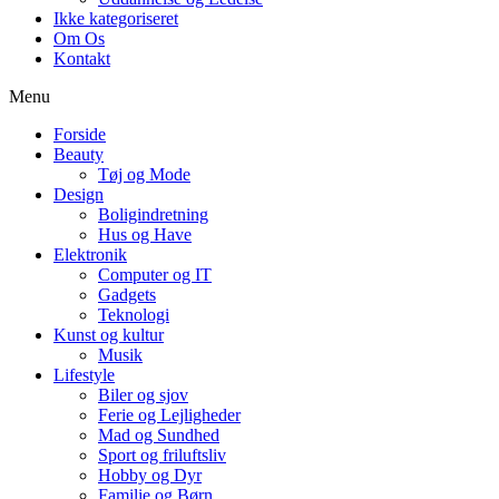
Ikke kategoriseret
Om Os
Kontakt
Menu
Forside
Beauty
Tøj og Mode
Design
Boligindretning
Hus og Have
Elektronik
Computer og IT
Gadgets
Teknologi
Kunst og kultur
Musik
Lifestyle
Biler og sjov
Ferie og Lejligheder
Mad og Sundhed
Sport og friluftsliv
Hobby og Dyr
Familie og Børn