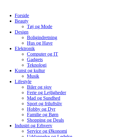
Videre
til
Forside
indhold
Beauty
Tøj og Mode
Design
Boligindretning
Hus og Have
Elektronik
Computer og IT
Gadgets
Teknologi
Kunst og kultur
Musik
Lifestyle
Biler og sjov
Ferie og Lejligheder
Mad og Sundhed
Sport og friluftsliv
Hobby og Dyr
Familie og Børn
Shopping og Deals
Industri og Erhverv
Service og Økonomi
Uddannelse og Ledelse