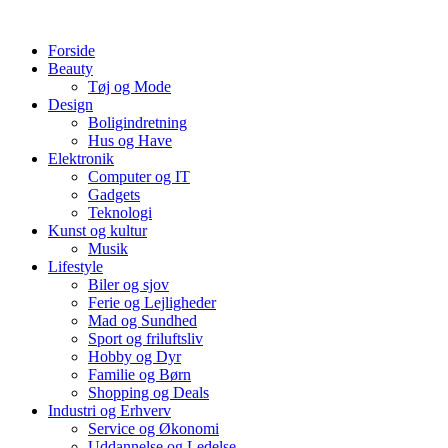
Videre
til
Forside
indhold
Beauty
Tøj og Mode
Design
Boligindretning
Hus og Have
Elektronik
Computer og IT
Gadgets
Teknologi
Kunst og kultur
Musik
Lifestyle
Biler og sjov
Ferie og Lejligheder
Mad og Sundhed
Sport og friluftsliv
Hobby og Dyr
Familie og Børn
Shopping og Deals
Industri og Erhverv
Service og Økonomi
Uddannelse og Ledelse