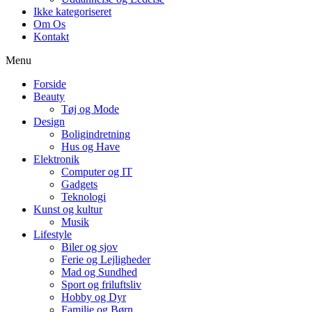
Ikke kategoriseret
Om Os
Kontakt
Menu
Forside
Beauty
Tøj og Mode
Design
Boligindretning
Hus og Have
Elektronik
Computer og IT
Gadgets
Teknologi
Kunst og kultur
Musik
Lifestyle
Biler og sjov
Ferie og Lejligheder
Mad og Sundhed
Sport og friluftsliv
Hobby og Dyr
Familie og Børn