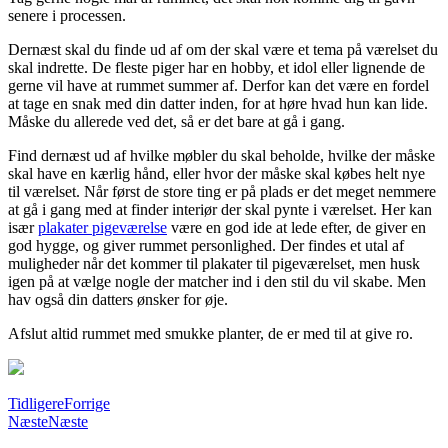
senere i processen.
Dernæst skal du finde ud af om der skal være et tema på værelset du
skal indrette. De fleste piger har en hobby, et idol eller lignende de
gerne vil have at rummet summer af. Derfor kan det være en fordel
at tage en snak med din datter inden, for at høre hvad hun kan lide.
Måske du allerede ved det, så er det bare at gå i gang.
Find dernæst ud af hvilke møbler du skal beholde, hvilke der måske
skal have en kærlig hånd, eller hvor der måske skal købes helt nye
til værelset. Når først de store ting er på plads er det meget nemmere
at gå i gang med at finder interiør der skal pynte i værelset. Her kan
især
plakater pigeværelse
være en god ide at lede efter, de giver en
god hygge, og giver rummet personlighed. Der findes et utal af
muligheder når det kommer til plakater til pigeværelset, men husk
igen på at vælge nogle der matcher ind i den stil du vil skabe. Men
hav også din datters ønsker for øje.
Afslut altid rummet med smukke planter, de er med til at give ro.
Tidligere
Forrige
Næste
Næste