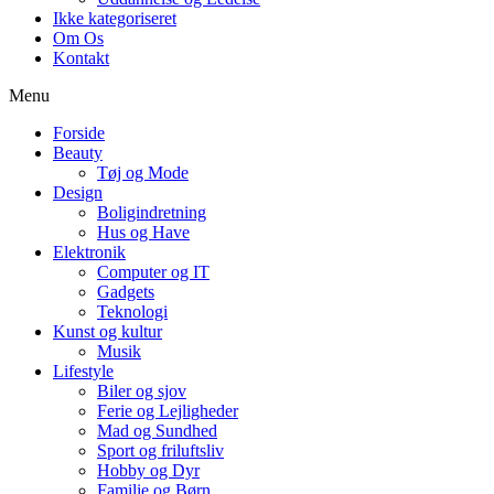
Ikke kategoriseret
Om Os
Kontakt
Menu
Forside
Beauty
Tøj og Mode
Design
Boligindretning
Hus og Have
Elektronik
Computer og IT
Gadgets
Teknologi
Kunst og kultur
Musik
Lifestyle
Biler og sjov
Ferie og Lejligheder
Mad og Sundhed
Sport og friluftsliv
Hobby og Dyr
Familie og Børn