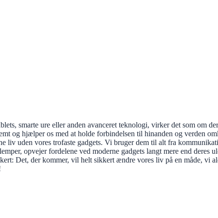
ablets, smarte ure eller anden avanceret teknologi, virker det som om 
mt og hjælper os med at holde forbindelsen til hinanden og verden omkri
rne liv uden vores trofaste gadgets. Vi bruger dem til alt fra kommunikat
ulemper, opvejer fordelene ved moderne gadgets langt mere end deres u
kert: Det, der kommer, vil helt sikkert ændre vores liv på en måde, vi al
!