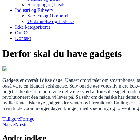
Shopping og Deals
Industri og Erhverv
Service og Økonomi
Uddannelse og Ledelse
Ikke kategoriseret
Om Os
Kontakt
Derfor skal du have gadgets
Gadgets er overalt i disse dage. Uanset om vi taler om smartphones, t
også være en blandet velsignelse. Selv om de gør vores liv mere bekve
noget. Ikke desto mindre ville det være svært at forestille sig et mode
revolutioneret den måde, vi lever på. Så selv om de måske har deres 
hvilke fantastiske nye gadgets der venter os i fremtiden? En ting er sik
frem til det, som morgendagen bringer, med spænding og forventning
Tidligere
Forrige
Næste
Næste
Andre indlæg