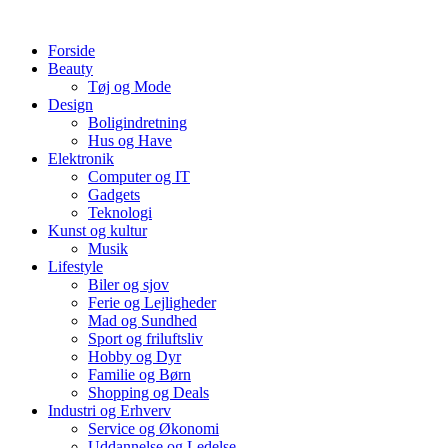
Videre
til
Forside
indhold
Beauty
Tøj og Mode
Design
Boligindretning
Hus og Have
Elektronik
Computer og IT
Gadgets
Teknologi
Kunst og kultur
Musik
Lifestyle
Biler og sjov
Ferie og Lejligheder
Mad og Sundhed
Sport og friluftsliv
Hobby og Dyr
Familie og Børn
Shopping og Deals
Industri og Erhverv
Service og Økonomi
Uddannelse og Ledelse