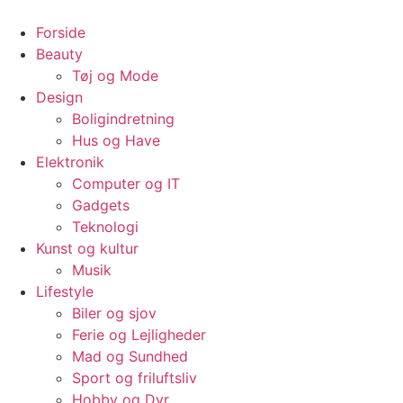
Videre
til
Forside
indhold
Beauty
Tøj og Mode
Design
Boligindretning
Hus og Have
Elektronik
Computer og IT
Gadgets
Teknologi
Kunst og kultur
Musik
Lifestyle
Biler og sjov
Ferie og Lejligheder
Mad og Sundhed
Sport og friluftsliv
Hobby og Dyr