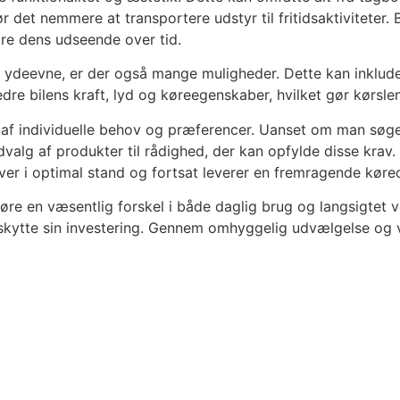
 det nemmere at transportere udstyr til fritidsaktiviteter.
are dens udseende over tid.
øjs ydeevne, er der også mange muligheder. Dette kan inklu
rbedre bilens kraft, lyd og køreegenskaber, hvilket gør kø
nge af individuelle behov og præferencer. Uanset om man sø
alg af produkter til rådighed, der kan opfylde disse krav. V
liver i optimal stand og fortsat leverer en fremragende køre
gøre en væsentlig forskel i både daglig brug og langsigtet
eskytte sin investering. Gennem omhyggelig udvælgelse og ve