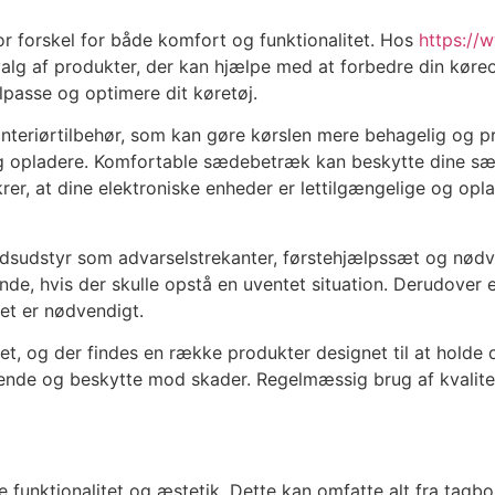
tor forskel for både komfort og funktionalitet. Hos
https://
alg af produkter, der kan hjælpe med at forbedre din køreopl
lpasse og optimere dit køretøj.
 interiørtilbehør, som kan gøre kørslen mere behagelig og 
 opladere. Komfortable sædebetræk kan beskytte dine sæde
rer, at dine elektroniske enheder er lettilgængelige og o
rhedsudstyr som advarselstrekanter, førstehjælpssæt og nødv
nde, hvis der skulle opstå en uventet situation. Derudover e
det er nødvendigt.
bet, og der findes en række produkter designet til at holde 
ende og beskytte mod skader. Regelmæssig brug af kvalite
e funktionalitet og æstetik. Dette kan omfatte alt fra tagb