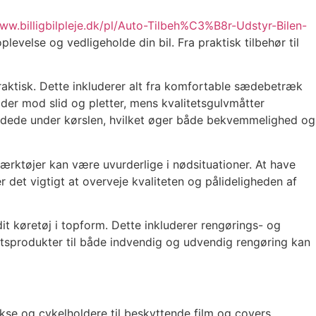
www.billigbilpleje.dk/pl/Auto-Tilbeh%C3%B8r-Udstyr-Bilen-
evelse og vedligeholde din bil. Fra praktisk tilbehør til
praktisk. Dette inkluderer alt fra komfortable sædebetræk
r mod slid og pletter, mens kvalitetsgulvmåtter
pladede under kørslen, hvilket øger både bekvemmelighed og
ærktøjer kan være uvurderlige i nødsituationer. At have
r det vigtigt at overveje kvaliteten og pålideligheden af
dit køretøj i topform. Dette inkluderer rengørings- og
tsprodukter til både indvendig og udvendig rengøring kan
okse og cykelholdere til beskyttende film og covers.