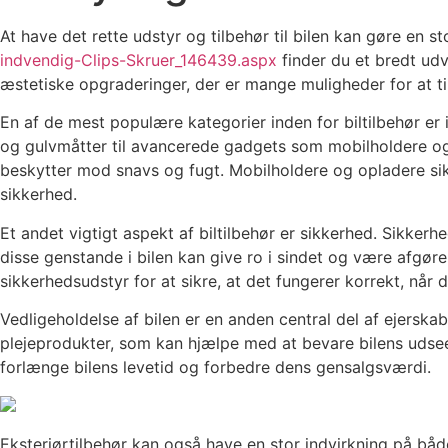
At have det rette udstyr og tilbehør til bilen kan gøre en s
indvendig-Clips-Skruer_146439.aspx
finder du et bredt udv
æstetiske opgraderinger, der er mange muligheder for at ti
En af de mest populære kategorier inden for biltilbehør er
og gulvmåtter til avancerede gadgets som mobilholdere og
beskytter mod snavs og fugt. Mobilholdere og opladere sik
sikkerhed.
Et andet vigtigt aspekt af biltilbehør er sikkerhed. Sikke
disse genstande i bilen kan give ro i sindet og være afgøre
sikkerhedsudstyr for at sikre, at det fungerer korrekt, når 
Vedligeholdelse af bilen er en anden central del af ejerska
plejeprodukter, som kan hjælpe med at bevare bilens udse
forlænge bilens levetid og forbedre dens gensalgsværdi.
Eksteriørtilbehør kan også have en stor indvirkning på båd