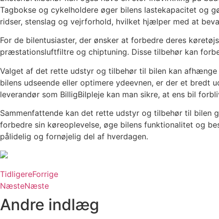
Tagbokse og cykelholdere øger bilens lastekapacitet og gør
ridser, stenslag og vejrforhold, hvilket hjælper med at bev
For de bilentusiaster, der ønsker at forbedre deres køret
præstationsluftfiltre og chiptuning. Disse tilbehør kan fo
Valget af det rette udstyr og tilbehør til bilen kan afhæ
bilens udseende eller optimere ydeevnen, er der et bredt udv
leverandør som BilligBilpleje kan man sikre, at ens bil forb
Sammenfattende kan det rette udstyr og tilbehør til bilen 
forbedre sin køreoplevelse, øge bilens funktionalitet og b
pålidelig og fornøjelig del af hverdagen.
Tidligere
Forrige
Næste
Næste
Andre indlæg