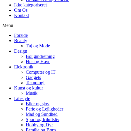
Ikke kategoriseret
Om Os
Kontakt
Menu
Forside
Beauty
Tøj og Mode
Design
Boligindretning
Hus og Have
Elektronik
Computer og IT
Gadgets
Teknologi
Kunst og kultur
Musik
Lifestyle
Biler og sjov
Ferie og Lejligheder
Mad og Sundhed
Sport og friluftsliv
Hobby og Dyr
Familie og Børn