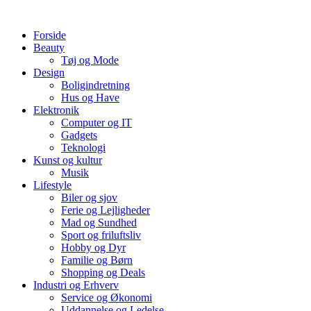
Videre
til
Forside
indhold
Beauty
Tøj og Mode
Design
Boligindretning
Hus og Have
Elektronik
Computer og IT
Gadgets
Teknologi
Kunst og kultur
Musik
Lifestyle
Biler og sjov
Ferie og Lejligheder
Mad og Sundhed
Sport og friluftsliv
Hobby og Dyr
Familie og Børn
Shopping og Deals
Industri og Erhverv
Service og Økonomi
Uddannelse og Ledelse