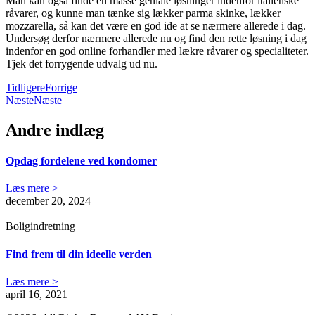
Man kan også finde en masse geniale løsninger indenfor italienske
råvarer, og kunne man tænke sig lækker parma skinke, lækker
mozzarella, så kan det være en god ide at se nærmere allerede i dag.
Undersøg derfor nærmere allerede nu og find den rette løsning i dag
indenfor en god online forhandler med lækre råvarer og specialiteter.
Tjek det forrygende udvalg ud nu.
Tidligere
Forrige
Næste
Næste
Andre indlæg
Opdag fordelene ved kondomer
Læs mere >
december 20, 2024
Boligindretning
Find frem til din ideelle verden
Læs mere >
april 16, 2021