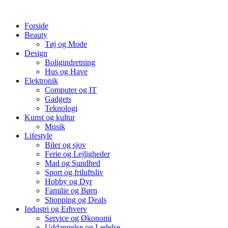
Videre
til
Forside
indhold
Beauty
Tøj og Mode
Design
Boligindretning
Hus og Have
Elektronik
Computer og IT
Gadgets
Teknologi
Kunst og kultur
Musik
Lifestyle
Biler og sjov
Ferie og Lejligheder
Mad og Sundhed
Sport og friluftsliv
Hobby og Dyr
Familie og Børn
Shopping og Deals
Industri og Erhverv
Service og Økonomi
Uddannelse og Ledelse