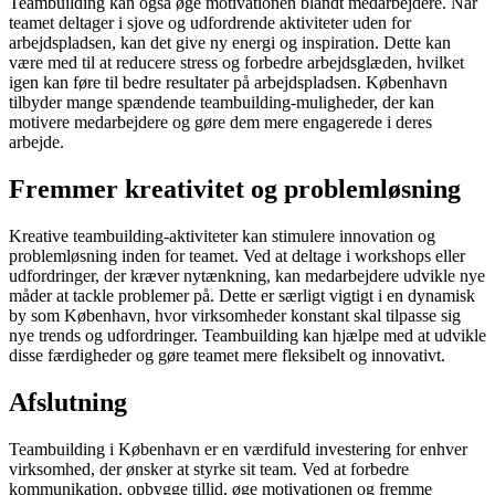
Teambuilding kan også øge motivationen blandt medarbejdere. Når
teamet deltager i sjove og udfordrende aktiviteter uden for
arbejdspladsen, kan det give ny energi og inspiration. Dette kan
være med til at reducere stress og forbedre arbejdsglæden, hvilket
igen kan føre til bedre resultater på arbejdspladsen. København
tilbyder mange spændende teambuilding-muligheder, der kan
motivere medarbejdere og gøre dem mere engagerede i deres
arbejde.
Fremmer kreativitet og problemløsning
Kreative teambuilding-aktiviteter kan stimulere innovation og
problemløsning inden for teamet. Ved at deltage i workshops eller
udfordringer, der kræver nytænkning, kan medarbejdere udvikle nye
måder at tackle problemer på. Dette er særligt vigtigt i en dynamisk
by som København, hvor virksomheder konstant skal tilpasse sig
nye trends og udfordringer. Teambuilding kan hjælpe med at udvikle
disse færdigheder og gøre teamet mere fleksibelt og innovativt.
Afslutning
Teambuilding i København er en værdifuld investering for enhver
virksomhed, der ønsker at styrke sit team. Ved at forbedre
kommunikation, opbygge tillid, øge motivationen og fremme