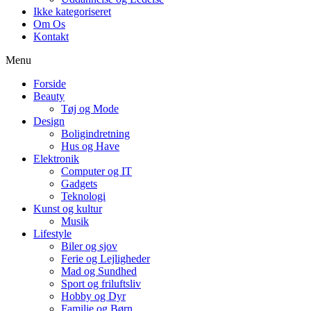
Ikke kategoriseret
Om Os
Kontakt
Menu
Forside
Beauty
Tøj og Mode
Design
Boligindretning
Hus og Have
Elektronik
Computer og IT
Gadgets
Teknologi
Kunst og kultur
Musik
Lifestyle
Biler og sjov
Ferie og Lejligheder
Mad og Sundhed
Sport og friluftsliv
Hobby og Dyr
Familie og Børn