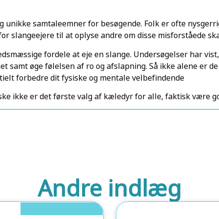
g unikke samtaleemner for besøgende. Folk er ofte nysgerri
for slangeejere til at oplyse andre om disse misforståede sk
smæssige fordele at eje en slange. Undersøgelser har vist,
 samt øge følelsen af ro og afslapning. Så ikke alene er de 
ielt forbedre dit fysiske og mentale velbefindende
åske ikke er det første valg af kæledyr for alle, faktisk vær
Andre indlæg
Uddannelse Og Ledelse