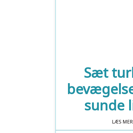
Sæt tur
bevægels
sunde li
LÆS MER