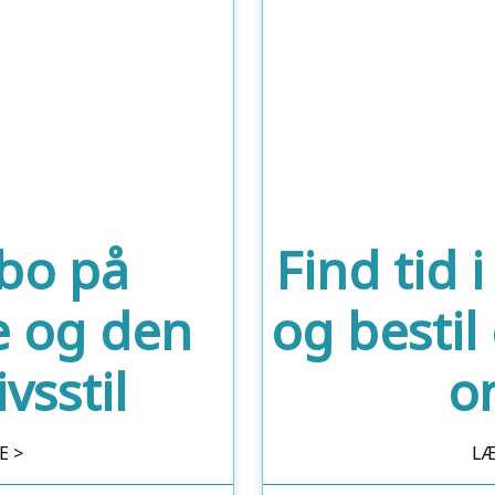
bo på
Find tid 
e og den
og bestil
vsstil
o
E >
LÆ