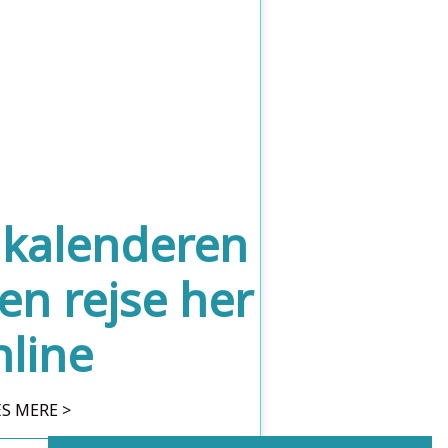
i kalenderen
 en rejse her
nline
S MERE >