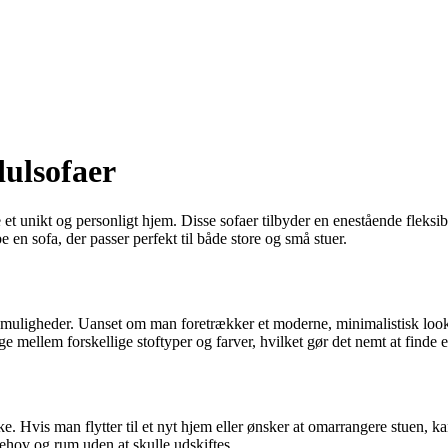
ulsofaer
t unikt og personligt hjem. Disse sofaer tilbyder en enestående fleksibil
en sofa, der passer perfekt til både store og små stuer.
muligheder. Uanset om man foretrækker et moderne, minimalistisk look e
mellem forskellige stoftyper og farver, hvilket gør det nemt at finde en
ske. Hvis man flytter til et nyt hjem eller ønsker at omarrangere stuen, 
behov og rum uden at skulle udskiftes.