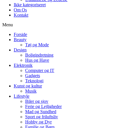
Ikke kategoriseret
Om Os
Kontakt
Menu
Forside
Beauty
Tøj og Mode
Design
Boligindretning
Hus og Have
Elektronik
Computer og IT
Gadgets
Teknologi
Kunst og kultur
Musik
Lifestyle
Biler og sjov
Ferie og Lejligheder
Mad og Sundhed
Sport og friluftsliv
Hobby og Dyr
Familie og Børn