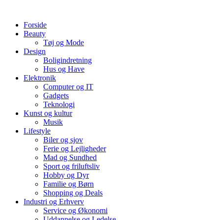
Videre
til
Forside
indhold
Beauty
Tøj og Mode
Design
Boligindretning
Hus og Have
Elektronik
Computer og IT
Gadgets
Teknologi
Kunst og kultur
Musik
Lifestyle
Biler og sjov
Ferie og Lejligheder
Mad og Sundhed
Sport og friluftsliv
Hobby og Dyr
Familie og Børn
Shopping og Deals
Industri og Erhverv
Service og Økonomi
Uddannelse og Ledelse