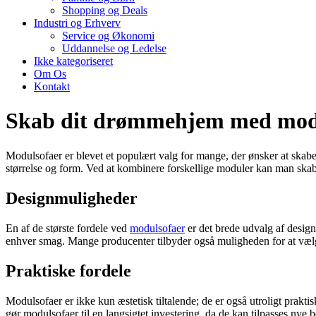
Shopping og Deals
Industri og Erhverv
Service og Økonomi
Uddannelse og Ledelse
Ikke kategoriseret
Om Os
Kontakt
Skab dit drømmehjem med mod
Modulsofaer er blevet et populært valg for mange, der ønsker at skabe e
størrelse og form. Ved at kombinere forskellige moduler kan man skabe 
Designmuligheder
En af de største fordele ved
modulsofaer
er det brede udvalg af design
enhver smag. Mange producenter tilbyder også muligheden for at vælge 
Praktiske fordele
Modulsofaer er ikke kun æstetisk tiltalende; de er også utroligt prakti
gør modulsofaer til en langsigtet investering, da de kan tilpasses nye 