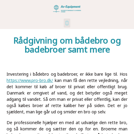
Kunst Og Kultur
Industri Og Erhverv
Ikke Kategoriseret
Rådgivning om bådebro og
badebroer samt mere
Investering i bådebro og badebroer, er ikke bare lige til. Hos
https://www.pro-bro.dk/
kan man få den rette vejledning, når
det kommer til køb af broer til privat eller offentligt brug.
Danmark er omgivet af vand, og det betyder også meget
adgang til vandet. Så om man er privat eller offentlig, kan der
også købes broer af rette kaliber her på siden. Det er jo
sjældent, man lige går ud og smider en bro op selv.
De professionelle hjælper en med at udvælge den rette bro,
og så kommer de og sætter den op for en. Broerne man