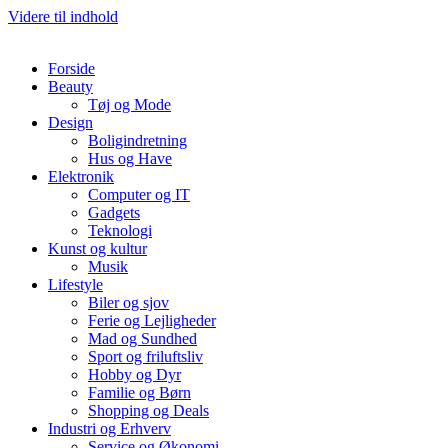
Videre til indhold
Forside
Beauty
Tøj og Mode
Design
Boligindretning
Hus og Have
Elektronik
Computer og IT
Gadgets
Teknologi
Kunst og kultur
Musik
Lifestyle
Biler og sjov
Ferie og Lejligheder
Mad og Sundhed
Sport og friluftsliv
Hobby og Dyr
Familie og Børn
Shopping og Deals
Industri og Erhverv
Service og Økonomi