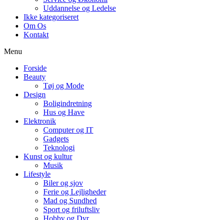
Uddannelse og Ledelse
Ikke kategoriseret
Om Os
Kontakt
Menu
Forside
Beauty
Tøj og Mode
Design
Boligindretning
Hus og Have
Elektronik
Computer og IT
Gadgets
Teknologi
Kunst og kultur
Musik
Lifestyle
Biler og sjov
Ferie og Lejligheder
Mad og Sundhed
Sport og friluftsliv
Hobby og Dyr