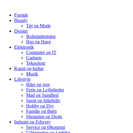
Videre
til
Forside
indhold
Beauty
Tøj og Mode
Design
Boligindretning
Hus og Have
Elektronik
Computer og IT
Gadgets
Teknologi
Kunst og kultur
Musik
Lifestyle
Biler og sjov
Ferie og Lejligheder
Mad og Sundhed
Sport og friluftsliv
Hobby og Dyr
Familie og Børn
Shopping og Deals
Industri og Erhverv
Service og Økonomi
Uddannelse og Ledelse