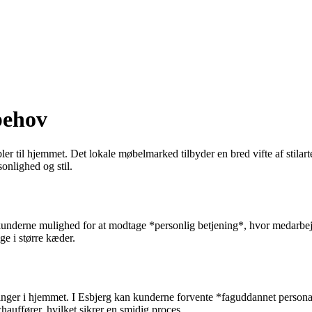
behov
bler til hjemmet. Det lokale møbelmarked tilbyder en bred vifte af stila
onlighed og stil.
r kunderne mulighed for at modtage *personlig betjening*, hvor medarbejd
ge i større kæder.
teringer i hjemmet. I Esbjerg kan kunderne forvente *faguddannet perso
hauffører, hvilket sikrer en smidig proces.