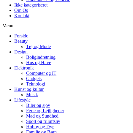
Ikke kategoriseret
Om Os
Kontakt
Menu
Forside
Beauty
Tøj og Mode
Design
Boligindretning
Hus og Have
Elektronik
Computer og IT
Gadgets
Teknologi
Kunst og kultur
Musik
Lifestyle
Biler og sjov
Ferie og Lejligheder
Mad og Sundhed
Sport og friluftsliv
Hobby og Dyr
Familie og Børn