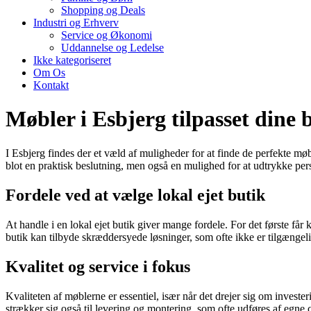
Shopping og Deals
Industri og Erhverv
Service og Økonomi
Uddannelse og Ledelse
Ikke kategoriseret
Om Os
Kontakt
Møbler i Esbjerg tilpasset dine 
I Esbjerg findes der et væld af muligheder for at finde de perfekte mø
blot en praktisk beslutning, men også en mulighed for at udtrykke pers
Fordele ved at vælge lokal ejet butik
At handle i en lokal ejet butik giver mange fordele. For det første få
butik kan tilbyde skræddersyede løsninger, som ofte ikke er tilgængeli
Kvalitet og service i fokus
Kvaliteten af møblerne er essentiel, især når det drejer sig om inves
strækker sig også til levering og montering, som ofte udføres af egne c