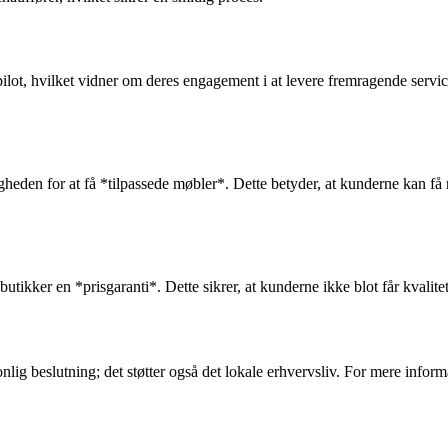
ilot, hvilket vidner om deres engagement i at levere fremragende servic
gheden for at få *tilpassede møbler*. Dette betyder, at kunderne kan få 
 butikker en *prisgaranti*. Dette sikrer, at kunderne ikke blot får kvali
onlig beslutning; det støtter også det lokale erhvervsliv. For mere info