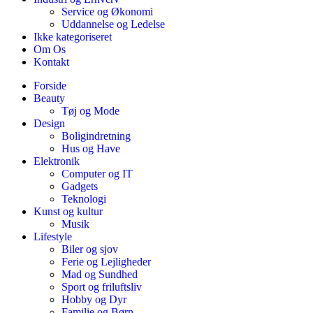
Service og Økonomi
Uddannelse og Ledelse
Ikke kategoriseret
Om Os
Kontakt
Forside
Beauty
Tøj og Mode
Design
Boligindretning
Hus og Have
Elektronik
Computer og IT
Gadgets
Teknologi
Kunst og kultur
Musik
Lifestyle
Biler og sjov
Ferie og Lejligheder
Mad og Sundhed
Sport og friluftsliv
Hobby og Dyr
Familie og Børn