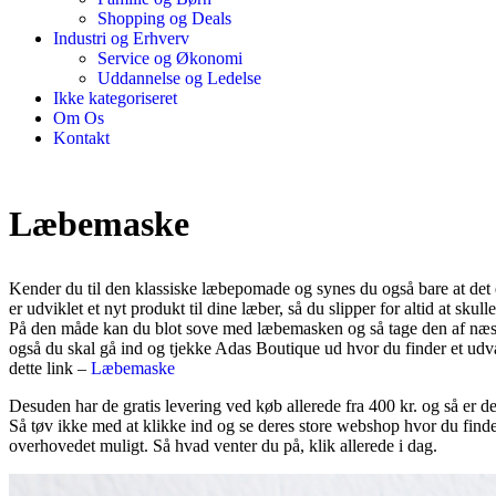
Shopping og Deals
Industri og Erhverv
Service og Økonomi
Uddannelse og Ledelse
Ikke kategoriseret
Om Os
Kontakt
Læbemaske
Kender du til den klassiske læbepomade og synes du også bare at det er
er udviklet et nyt produkt til dine læber, så du slipper for altid at s
På den måde kan du blot sove med læbemasken og så tage den af næste mo
også du skal gå ind og tjekke Adas Boutique ud hvor du finder et ud
dette link –
Læbemaske
Desuden har de gratis levering ved køb allerede fra 400 kr. og så er d
Så tøv ikke med at klikke ind og se deres store webshop hvor du finde
overhovedet muligt. Så hvad venter du på, klik allerede i dag.