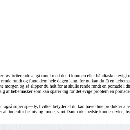
 røv irriterende at gå rundt med den i lommen eller håndtasken evigt og 
kulle rende rundt og fugte dem hele dagen lang, for nu kan du få en læbe
rgen og så slipper du helt for at skulle rende rundt en pomade i din ta
valg af læbemasker som kan sparer dig for det evige problem en pomade
en også super speedy, hvilket betyder at du kan have dine produkter alle
r alt indenfor beauty og mode, samt Danmarks bedste kundeservice, hvor