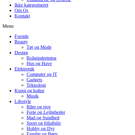
Ikke kategoriseret
Om Os
Kontakt
Menu
Forside
Beauty
Tøj og Mode
Design
Boligindretning
Hus og Have
Elektronik
Computer og IT
Gadgets
Teknologi
Kunst og kultur
Musik
Lifestyle
Biler og sjov
Ferie og Lejligheder
Mad og Sundhed
Sport og friluftsliv
Hobby og Dyr
Familie og Børn