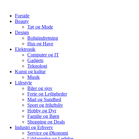
Videre
til
Forside
indhold
Beauty
Tøj og Mode
Design
Boligindretning
Hus og Have
Elektronik
Computer og IT
Gadgets
Teknologi
Kunst og kultur
Musik
Lifestyle
Biler og sjov
Ferie og Lejligheder
Mad og Sundhed
Sport og friluftsliv
Hobby og Dyr
Familie og Børn
Shopping og Deals
Industri og Erhverv
Service og Økonomi
Uddannelse og Ledelse