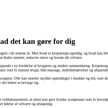
ad det kan gøre for dig
gere i de seneste år. Men hvad er kropsterapi egentlig, og hvad kan det g
 lindre smerter, reducere stress og booste dit velvære.
ngspunkt i en forståelse af kroppens og sindets sammenhæng. Kropsterap
nikker som fx manuel terapi, blid massage, åndedrætsøvelser og afspændi
 i kroppen. Ofte kan smerter skyldes spændinger i muskler og led, som sky
det lettere at bevæge sig.
 er veldokumenteret, at stress kan give fysiske symptomer som fx hov
et følelse af velvære og afslapning.