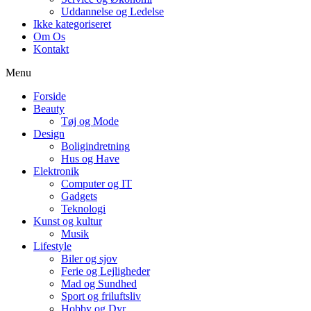
Uddannelse og Ledelse
Ikke kategoriseret
Om Os
Kontakt
Menu
Forside
Beauty
Tøj og Mode
Design
Boligindretning
Hus og Have
Elektronik
Computer og IT
Gadgets
Teknologi
Kunst og kultur
Musik
Lifestyle
Biler og sjov
Ferie og Lejligheder
Mad og Sundhed
Sport og friluftsliv
Hobby og Dyr