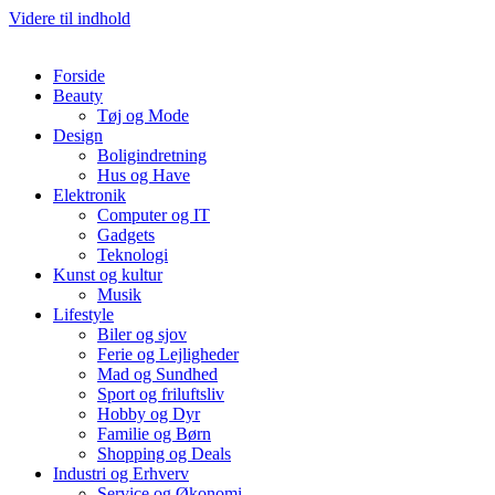
Videre til indhold
Forside
Beauty
Tøj og Mode
Design
Boligindretning
Hus og Have
Elektronik
Computer og IT
Gadgets
Teknologi
Kunst og kultur
Musik
Lifestyle
Biler og sjov
Ferie og Lejligheder
Mad og Sundhed
Sport og friluftsliv
Hobby og Dyr
Familie og Børn
Shopping og Deals
Industri og Erhverv
Service og Økonomi