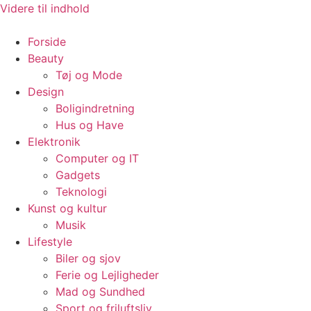
Videre til indhold
Forside
Beauty
Tøj og Mode
Design
Boligindretning
Hus og Have
Elektronik
Computer og IT
Gadgets
Teknologi
Kunst og kultur
Musik
Lifestyle
Biler og sjov
Ferie og Lejligheder
Mad og Sundhed
Sport og friluftsliv