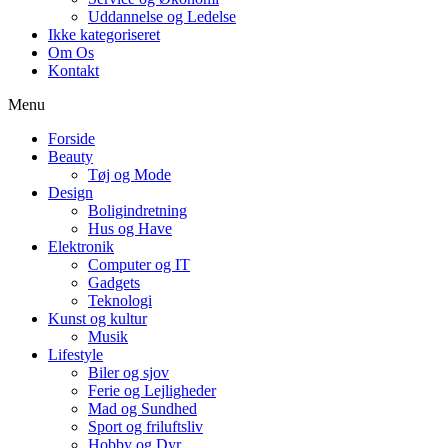
Uddannelse og Ledelse
Ikke kategoriseret
Om Os
Kontakt
Menu
Forside
Beauty
Tøj og Mode
Design
Boligindretning
Hus og Have
Elektronik
Computer og IT
Gadgets
Teknologi
Kunst og kultur
Musik
Lifestyle
Biler og sjov
Ferie og Lejligheder
Mad og Sundhed
Sport og friluftsliv
Hobby og Dyr