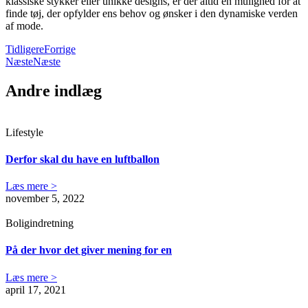
klassiske stykker eller unikke designs, er der altid en mulighed for at
finde tøj, der opfylder ens behov og ønsker i den dynamiske verden
af mode.
Tidligere
Forrige
Næste
Næste
Andre indlæg
Lifestyle
Derfor skal du have en luftballon
Læs mere >
november 5, 2022
Boligindretning
På der hvor det giver mening for en
Læs mere >
april 17, 2021