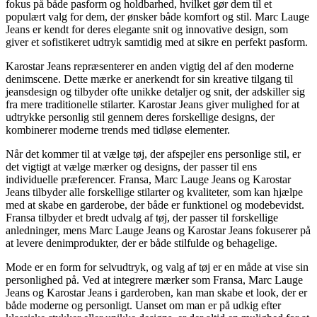
fokus på både pasform og holdbarhed, hvilket gør dem til et
populært valg for dem, der ønsker både komfort og stil. Marc Lauge
Jeans er kendt for deres elegante snit og innovative design, som
giver et sofistikeret udtryk samtidig med at sikre en perfekt pasform.
Karostar Jeans repræsenterer en anden vigtig del af den moderne
denimscene. Dette mærke er anerkendt for sin kreative tilgang til
jeansdesign og tilbyder ofte unikke detaljer og snit, der adskiller sig
fra mere traditionelle stilarter. Karostar Jeans giver mulighed for at
udtrykke personlig stil gennem deres forskellige designs, der
kombinerer moderne trends med tidløse elementer.
Når det kommer til at vælge tøj, der afspejler ens personlige stil, er
det vigtigt at vælge mærker og designs, der passer til ens
individuelle præferencer. Fransa, Marc Lauge Jeans og Karostar
Jeans tilbyder alle forskellige stilarter og kvaliteter, som kan hjælpe
med at skabe en garderobe, der både er funktionel og modebevidst.
Fransa tilbyder et bredt udvalg af tøj, der passer til forskellige
anledninger, mens Marc Lauge Jeans og Karostar Jeans fokuserer på
at levere denimprodukter, der er både stilfulde og behagelige.
Mode er en form for selvudtryk, og valg af tøj er en måde at vise sin
personlighed på. Ved at integrere mærker som Fransa, Marc Lauge
Jeans og Karostar Jeans i garderoben, kan man skabe et look, der er
både moderne og personligt. Uanset om man er på udkig efter