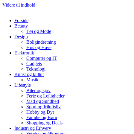
Videre til indhold
Forside
Beauty
Tøj og Mode
Design
Boligindretning
Hus og Have
Elektronik
Computer og IT
Gadgets
Teknologi
Kunst og kultur
Musik
Lifestyle
Biler og sjov
Ferie og Lejligheder
Mad og Sundhed
Sport og friluftsliv
Hobby og Dyr
Familie og Børn
Shopping og Deals
Industri og Erhverv
Service og Økonomi