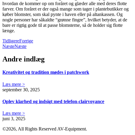
hvordan de kommer op om foråret og glæder alle med deres flotte
farver. Om foråret er der også mange som tager i plantebutikker og
køber blomster, som skal pynte i haven eller på altankassen. Og
nogle personer har såkaldte “grønne fingre”, hvilket betyder, at de
bare er rigtig gode til at passe blomsterne, så de holder sig flotte
længe.
Tidligere
Forrige
Næste
Næste
Andre indlæg
Kreativitet og tradition mødes i patchwork
Læs mere >
september 30, 2025
Oplev klarhed og indsigt med telefon-clairvoyance
Læs mere >
juni 3, 2025
©2026, All Rights Reserved AV-Equipment.