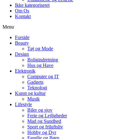
Ikke kategoriseret
Om Os
Kontakt
Menu
Forside
Beauty
Tøj og Mode
Design
Boligindretning
Hus og Have
Elektronik
Computer og IT
Gadgets
Teknologi
Kunst og kultur
Musik
Lifestyle
Biler og sjov
Ferie og Lejligheder
Mad og Sundhed
Sport og friluftsliv
Hobby og Dyr
Familie og Børn