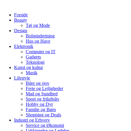
Videre
til
Forside
indhold
Beauty
Tøj og Mode
Design
Boligindretning
Hus og Have
Elektronik
Computer og IT
Gadgets
Teknologi
Kunst og kultur
Musik
Lifestyle
Biler og sjov
Ferie og Lejligheder
Mad og Sundhed
Sport og friluftsliv
Hobby og Dyr
Familie og Børn
Shopping og Deals
Industri og Erhverv
Service og Økonomi
Uddannelse og Ledelse